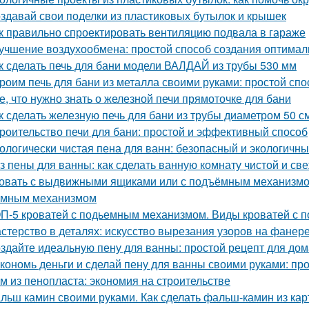
здавай свои поделки из пластиковых бутылок и крышек
к правильно спроектировать вентиляцию подвала в гараже
учшение воздухообмена: простой способ создания оптимал
к сделать печь для бани модели ВАЛДАЙ из трубы 530 мм
роим печь для бани из металла своими руками: простой спо
е, что нужно знать о железной печи прямоточке для бани
к сделать железную печь для бани из трубы диаметром 50 с
роительство печи для бани: простой и эффективный способ
ологически чистая пена для ванн: безопасный и экологичн
з пены для ванны: как сделать ванную комнату чистой и св
овать с выдвижными ящиками или с подъёмным механизмом.
емным механизмом
П-5 кроватей с подьемным механизмом. Виды кроватей с
стерство в деталях: искусство вырезания узоров на фанер
здайте идеальную пену для ванны: простой рецепт для до
кономь деньги и сделай пену для ванны своими руками: пр
м из пенопласта: экономия на строительстве
льш камин своими руками. Как сделать фальш-камин из кар