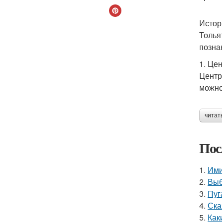
Истор
Толья
позна
1. Це
Центр
можно
читат
Пос
1.
Ими
2.
Выб
3.
Пуг
4.
Ска
5.
Как