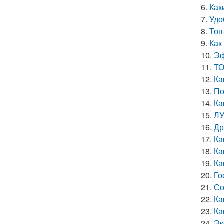
6.
Как
7.
Удо
8.
Топ
9.
Как
10.
Эф
11.
ТО
12.
Ка
13.
По
14.
Ка
15.
ЛУ
16.
Др
17.
Ка
18.
Ка
19.
Ка
20.
Го
21.
Со
22.
Ка
23.
Ка
24.
Эк