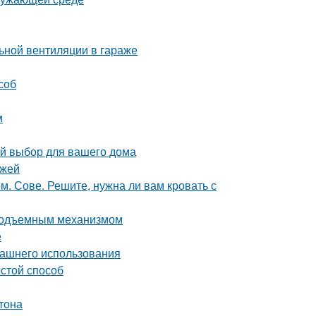
ьной вентиляции в гараже
соб
м
ый выбор для вашего дома
ежей
 Сове. Решите, нужна ли вам кровать с
 подъемным механизмом
е
машнего использования
остой способ
тона