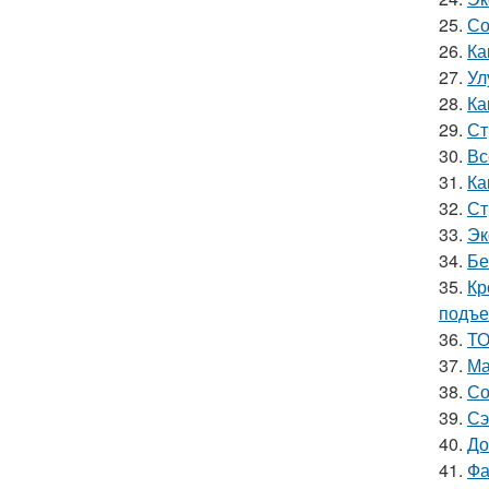
25.
Со
26.
Ка
27.
Ул
28.
Ка
29.
Ст
30.
Вс
31.
Ка
32.
Ст
33.
Эк
34.
Бе
35.
Кр
подъ
36.
ТО
37.
Ма
38.
Со
39.
Сэ
40.
До
41.
Фа