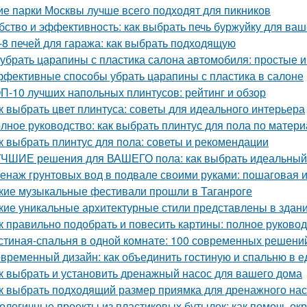
ие парки Москвы лучше всего подходят для пикников
бство и эффективность: как выбрать печь буржуйку для ва
-8 печей для гаража: как выбрать подходящую
 убрать царапины с пластика салона автомобиля: простые
фективные способы убрать царапины с пластика в салоне
П-10 лучших напольных плинтусов: рейтинг и обзор
к выбрать цвет плинтуса: советы для идеального интерьера
лное руководство: как выбрать плинтус для пола по матери
к выбрать плинтус для пола: советы и рекомендации
ЧШИЕ решения для ВАШЕГО пола: как выбрать идеальный
енаж грунтовых вод в подвале своими руками: пошаговая 
кие музыкальные фестивали прошли в Таганроге
кие уникальные архитектурные стили представлены в здан
к правильно подобрать и повесить картины: полное руково
стиная-спальня в одной комнате: 100 современных решени
временный дизайн: как объединить гостиную и спальню в 
к выбрать и установить дренажный насос для вашего дома
к выбрать подходящий размер приямка для дренажного на
ологичные проекты из пластиковых бутылок: как помочь о