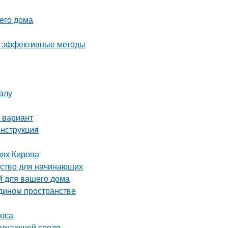
шего дома
 и эффективные методы
алу
 вариант
инструкция
иях Кирова
дство для начинающих
й для вашего дома
едином пространстве
соса
кружающей среде