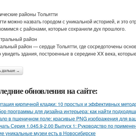
ические районы Тольятти
тти можно назвать городом с уникальной историей, и это от
комимся с районами, которые сохранили дух прошлого.
нтральный район
альный район — сердце Тольятти, где сосредоточены основ
 увидеть здания, построенные в середине XX века, которые
ь дальше →
ледние обновления на сайте:
тация кирпичной кладки: 10 простых и эффективных метод
ор программы для дизайна интерьера: как найти подходящ
ало в пшеничном поле: красивые PNG изображения для ва
чать Серия 1.045.9-2.00 Выпуск 1: Руководство по примене
ие уникальные музеи есть в Новосибирске