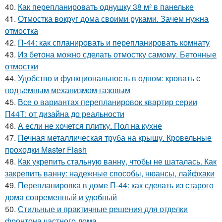
40.
Как перепланировать однушку 38 м² в панельке
41.
Отмостка вокруг дома своими руками. Зачем нужна
отмостка
42.
П-44: как спланировать и перепланировать комнату
43.
Из бетона можно сделать отмостку самому. Бетонные
отмостки
44.
Удобство и функциональность в одном: кровать с
подъемным механизмом газовым
45.
Все о вариантах перепланировок квартир серии
П44Т: от дизайна до реальности
46.
А если не хочется плитку. Пол на кухне
47.
Печная металлическая труба на крышу. Кровельные
проходки Master Flash
48.
Как укрепить стальную ванну, чтобы не шаталась. Как
закрепить ванну: надежные способы, нюансы, лайфхаки
49.
Перепланировка в доме П-44: как сделать из старого
дома современный и удобный
50.
Стильные и практичные решения для отделки
фронтона частного дома