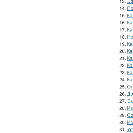
13.
Эф
14.
По
15.
Ка
16.
Ка
17.
Ка
18.
По
19.
Ка
20.
Ка
21.
Ка
22.
Ка
23.
Ка
24.
Ка
25.
От
26.
Др
27.
Эк
28.
Из
29.
Со
30.
Из
31.
Ул