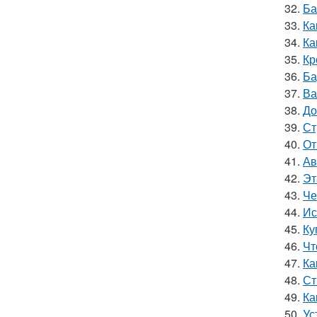
32.
Ба
33.
Ка
34.
Ка
35.
Кр
36.
Ба
37.
Ва
38.
До
39.
Ст
40.
От
41.
Ав
42.
Эт
43.
Че
44.
Ис
45.
Ку
46.
Чт
47.
Ка
48.
Ст
49.
Ка
50.
Ус