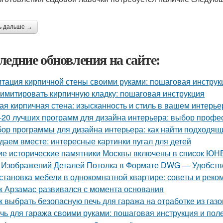
ь дальше →
ледние обновления на сайте:
тация кирпичной стены своими руками: пошаговая инструк
 имитировать кирпичную кладку: пошаговая инструкция
ая кирпичная стена: изысканность и стиль в вашем интерье
-20 лучших программ для дизайна интерьера: выбор профе
ор программы для дизайна интерьера: как найти подходящ
даем вместе: интересные картинки пугал для детей
ие исторические памятники Москвы включены в список Ю
 Изображений Деталей Потолка в Формате DWG — Удобство
становка мебели в однокомнатной квартире: советы и рек
к Арзамас развивался с момента основания
к выбрать безопасную печь для гаража на отработке из газ
чь для гаража своими руками: пошаговая инструкция и пол