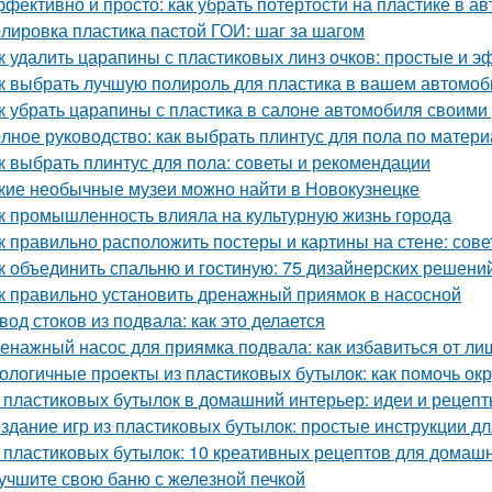
фективно и просто: как убрать потёртости на пластике в а
лировка пластика пастой ГОИ: шаг за шагом
к удалить царапины с пластиковых линз очков: простые и 
к выбрать лучшую полироль для пластика в вашем автомоб
к убрать царапины с пластика в салоне автомобиля своим
лное руководство: как выбрать плинтус для пола по матери
к выбрать плинтус для пола: советы и рекомендации
кие необычные музеи можно найти в Новокузнецке
к промышленность влияла на культурную жизнь города
к правильно расположить постеры и картины на стене: сов
к объединить спальню и гостиную: 75 дизайнерских решени
к правильно установить дренажный приямок в насосной
вод стоков из подвала: как это делается
енажный насос для приямка подвала: как избавиться от ли
ологичные проекты из пластиковых бутылок: как помочь о
 пластиковых бутылок в домашний интерьер: идеи и рецеп
здание игр из пластиковых бутылок: простые инструкции д
 пластиковых бутылок: 10 креативных рецептов для домаш
учшите свою баню с железной печкой