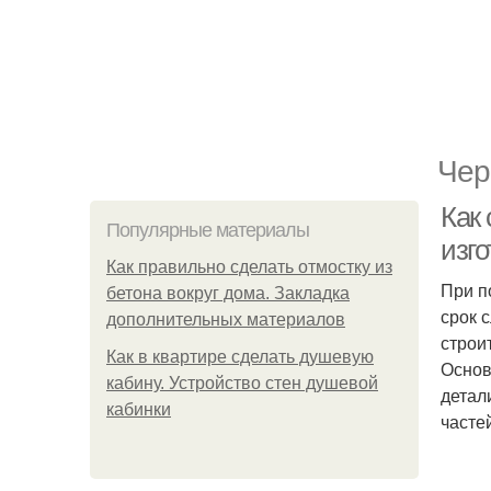
Чер
Как
Популярные материалы
изг
Как правильно сделать отмостку из
При п
бетона вокруг дома. Закладка
срок 
дополнительных материалов
строи
Как в квартире сделать душевую
Основ
кабину. Устройство стен душевой
детал
кабинки
часте