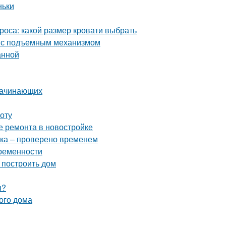
ньки
роса: какой размер кровати выбрать
ь с подъемным механизмом
анной
 начинающих
оту
е ремонта в новостройке
тка – проверено временем
временности
 построить дом
ы?
ого дома