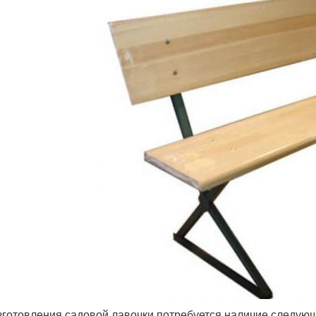
зготовления садовой лавочки потребуется наличие следую