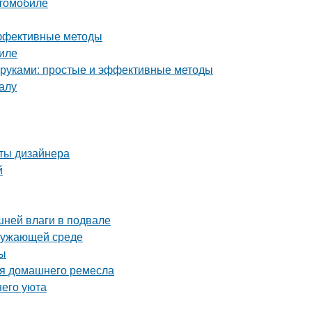
втомобиле
эффективные методы
иле
и руками: простые и эффективные методы
алу
еты дизайнера
й
шней влаги в подвале
кружающей среде
ты
ля домашнего ремесла
него уюта