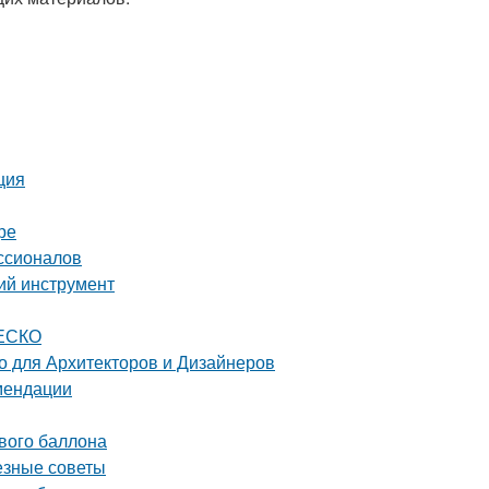
ция
ре
ссионалов
ий инструмент
НЕСКО
 для Архитекторов и Дизайнеров
омендации
ового баллона
езные советы