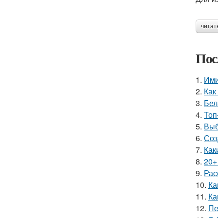
читат
Пос
1.
Ими
2.
Как
3.
Бел
4.
Топ
5.
Выб
6.
Соз
7.
Как
8.
20+
9.
Рас
10.
Ка
11.
Ка
12.
Пе