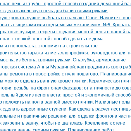
нная печь из трубы: простой способ создания домашней ба
к сделать железную печь для бани своими руками
кую кровать лучше выбрать в спальню. Сове. Начните с воп
овать с ящиками или подъемным механизмом. №5. Кроват
рхатные пузыри: секреты создания многой пены в вашей в
нная с пенкой: простой способ сделать ее дома
м из пенопласта: экономия на строительстве
роительство гаража из металлопрофиля: руководство для
мостка из бетона своими руками. Опалубка, армирование
торская система Анны Муравиной: как продвигать свою раб
апы ремонта в новостройке с нуля пошагово. Планировани
м можно отделать ванную кроме плитки. Керамическая пли
тория резьбы на фронтонах фасадов: от античности до со
польный дом из пенопласта: простой и экономичный способ
о положить на пол в ванной вместо плитки. Наливные полы
к сделать деревянные ступени. Как сделать расчет лестниц
ильные и практичные решения для отделки фронтона частн
к закрепить ванну, чтобы не шаталась. Крепление к стене
тановка ванны своими руками. Планирование работ