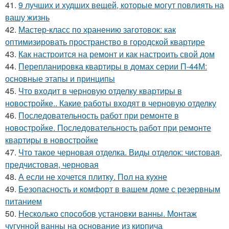
41.
9 лучших и худших вещей, которые могут повлиять на
вашу жизнь
42.
Мастер-класс по хранению заготовок: как
оптимизировать пространство в городской квартире
43.
Как настроится на ремонт и как настроить свой дом
44.
Перепланировка квартиры в домах серии П-44М:
основные этапы и принципы
45.
Что входит в черновую отделку квартиры в
новостройке.. Какие работы входят в черновую отделку
46.
Последовательность работ при ремонте в
новостройке. Последовательность работ при ремонте
квартиры в новостройке
47.
Что такое черновая отделка. Виды отделок: чистовая,
предчистовая, черновая
48.
А если не хочется плитку. Пол на кухне
49.
Безопасность и комфорт в вашем доме с резервным
питанием
50.
Несколько способов установки ванны. Монтаж
чугунной ванны на основание из кирпича