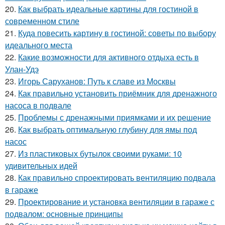
20.
Как выбрать идеальные картины для гостиной в
современном стиле
21.
Куда повесить картину в гостиной: советы по выбору
идеального места
22.
Какие возможности для активного отдыха есть в
Улан-Удэ
23.
Игорь Саруханов: Путь к славе из Москвы
24.
Как правильно установить приёмник для дренажного
насоса в подвале
25.
Проблемы с дренажными приямками и их решение
26.
Как выбрать оптимальную глубину для ямы под
насос
27.
Из пластиковых бутылок своими руками: 10
удивительных идей
28.
Как правильно спроектировать вентиляцию подвала
в гараже
29.
Проектирование и установка вентиляции в гараже с
подвалом: основные принципы