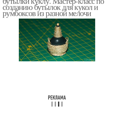
бутылки куклу. Мастер-класс по
созданию бутылок для кукол и
румбоксов из разной мелочи
Кукла из пластиковой
Кукла из бутылок
бутылки
Кукла из пластиковых
Капроновые куклы
бутылок
Кукла из капроновых
Каркасные куклы
чулок
Кукла из носок
Текстильная кукла