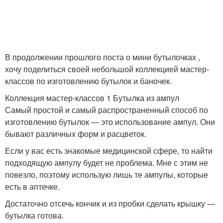
Кукла из капроновых
Кукла из носок
чулок
В продолжении прошлого поста о мини бутылочках ,
хочу поделиться своей небольшой коллекцией мастер-
классов по изготовлению бутылок и баночек.
Кукла на пластиковой
Текстильная кукла
бутылке
Коллекция мастер-классов 1 Бутылка из ампул
Самый простой и самый распространенный способ по
изготовлению бутылок — это использование ампул. Они
бывают различных форм и расцветок.
Поделки из
Платье для куклы
Если у вас есть знакомые медицинской сфере, то найти
пластиковых бутылок
подходящую ампулу будет не проблема. Мне с этим не
повезло, поэтому использую лишь те ампулы, которые
есть в аптечке.
Руки из бутылки
Коллекционная кукла
Достаточно отсечь кончик и из пробки сделать крышку —
бутылка готова.