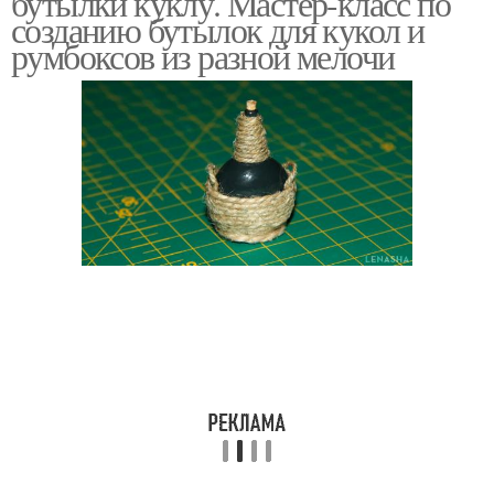
бутылки куклу. Мастер-класс по
созданию бутылок для кукол и
румбоксов из разной мелочи
Кукла из бутылки
Пластиковая бутылка
Руки из пластиковых
Кукла из бутылок
бутылок
Кукла из пластиковой
Кукла из пластиковых
бутылки
бутылок
Капроновые куклы
Каркасные куклы