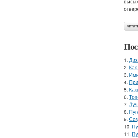
высых
отвер
читат
Пос
1.
Диз
2.
Как
3.
Ими
4.
При
5.
Как
6.
Топ
7.
Луч
8.
Пуг
9.
Соз
10.
Пу
11.
Пу