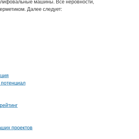
шлифовальные машины. Все неровности,
ерметиком. Далее следует:
кция
й потенциал
рейтинг
аших проектов