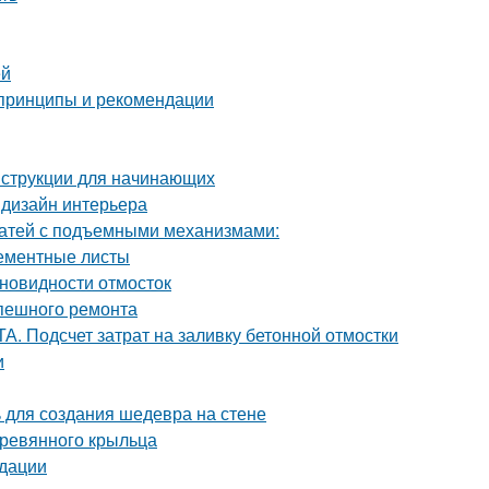
ей
 принципы и рекомендации
нструкции для начинающих
 дизайн интерьера
ватей с подъемными механизмами:
цементные листы
зновидности отмосток
спешного ремонта
. Подсчет затрат на заливку бетонной отмостки
и
ь для создания шедевра на стене
еревянного крыльца
ндации