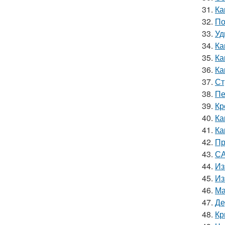
31.
Ка
32.
По
33.
Уд
34.
Ка
35.
Ка
36.
Ка
37.
Ст
38.
Пе
39.
Кр
40.
Ка
41.
Ка
42.
Пр
43.
СА
44.
Из
45.
Из
46.
Ма
47.
Де
48.
Кр