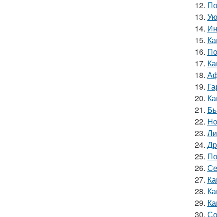
12.
По
13.
Ую
14.
Ин
15.
Ка
16.
По
17.
Ка
18.
Аф
19.
Га
20.
Ка
21.
Бы
22.
Ho
23.
Ли
24.
Др
25.
По
26.
Се
27.
Ка
28.
Ка
29.
Ка
30.
Со