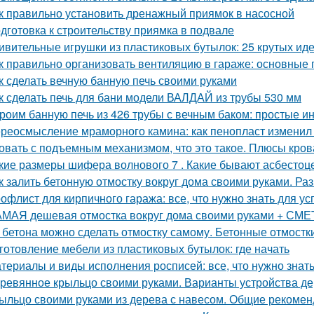
к правильно установить дренажный приямок в насосной
дготовка к строительству приямка в подвале
ивительные игрушки из пластиковых бутылок: 25 крутых ид
к правильно организовать вентиляцию в гараже: основные
к сделать вечную банную печь своими руками
к сделать печь для бани модели ВАЛДАЙ из трубы 530 мм
роим банную печь из 426 трубы с вечным баком: простые и
реосмысление мраморного камина: как пенопласт изменил
овать с подъемным механизмом, что это такое. Плюсы кро
кие размеры шифера волнового 7 . Какие бывают асбесто
к залить бетонную отмостку вокруг дома своими руками. Ра
офлист для кирпичного гаража: все, что нужно знать для у
МАЯ дешевая отмостка вокруг дома своими руками + СМЕТА
 бетона можно сделать отмостку самому. Бетонные отмостк
готовление мебели из пластиковых бутылок: где начать
териалы и виды исполнения росписей: все, что нужно знат
ревянное крыльцо своими руками. Варианты устройства д
ыльцо своими руками из дерева с навесом. Общие рекоме