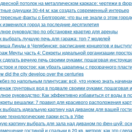
двесной потолок на металлическом каркасе: чертежи в ф
тные однушки 30-44 м: как создать современный интерьер
тересные факты о Белгороде: что вы не знали о этом город
к изменился город за последние десятилетия
лное руководство по обстановке квартир для аренды
к выбрать лучшую печь для гаража: топ-7 моделей
иша Линды в Челябинске: расписание концертов и выступ
раж Мечты часть 4: Секреты идеальной организации простр
к сделать вечную печь своими руками: пошаговая инструкци
строе и простое: как убрать царапины с прозрачного пласт
w did the city develop over the centuries
кбез по напольным плинтусам: всё, что нужно знать начин
енаж грунтовых вод в подвале своими руками: пошаговая 
лное руководство: Как эффективно избавиться от воды в п
креты вешалки: 7 правил для красивого расположения кар
к выбрать идеальную картину над диваном для вашей гост
кие технологические парки есть в Уфе
кую картину выбрать для зала над диваном по фен-шуй: о
вмещение гостиной и спальни в 20 кв. метров: как это сдел