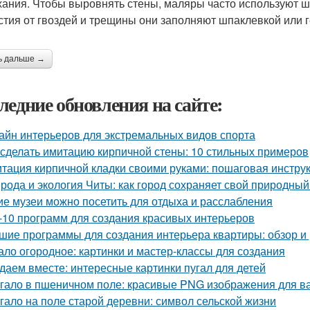
ания. Чтобы выровнять стены, маляры часто используют 
стия от гвоздей и трещины они заполняют шпаклевкой или г
ь дальше →
ледние обновления на сайте:
айн интерьеров для экстремальных видов спорта
 сделать имитацию кирпичной стены: 10 стильных примеров
тация кирпичной кладки своими руками: пошаговая инстру
рода и экология Читы: как город сохраняет свой природны
ие музеи можно посетить для отдыха и расслабления
-10 программ для создания красивых интерьеров
шие программы для создания интерьера квартиры: обзор и 
ало огородное: картинки и мастер-классы для создания
даем вместе: интересные картинки пугал для детей
гало в пшеничном поле: красивые PNG изображения для в
гало на поле старой деревни: символ сельской жизни