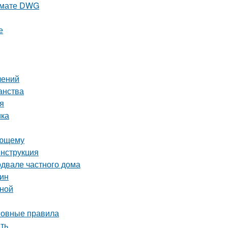
ормате DWG
е
лений
анства
я
ика
ающему
инструкция
одвале частного дома
тин
иной
сновные правила
ать