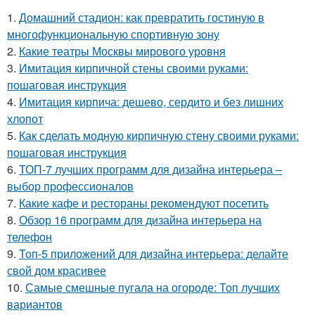
1.
Домашний стадион: как превратить гостиную в
многофункциональную спортивную зону
2.
Какие театры Москвы мирового уровня
3.
Имитация кирпичной стены своими руками:
пошаговая инструкция
4.
Имитация кирпича: дешево, сердито и без лишних
хлопот
5.
Как сделать модную кирпичную стену своими руками:
пошаговая инструкция
6.
ТОП-7 лучших программ для дизайна интерьера –
выбор профессионалов
7.
Какие кафе и рестораны рекомендуют посетить
8.
Обзор 16 программ для дизайна интерьера на
телефон
9.
Топ-5 приложений для дизайна интерьера: делайте
свой дом красивее
10.
Самые смешные пугала на огороде: Топ лучших
вариантов