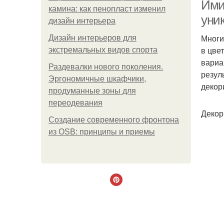
Ими
камина: как пенопласт изменил
уни
дизайн интерьера
Многи
Дизайн интерьеров для
в цве
экстремальных видов спорта
вариа
Раздевалки нового поколения.
резул
Эргономичные шкафчики,
декор
продуманные зоны для
переодевания
Декор
Создание современного фронтона
из OSB: принципы и приемы