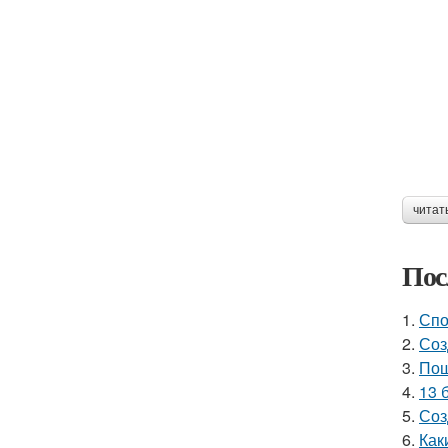
читат
Пос
1.
Спо
2.
Соз
3.
Пош
4.
13 
5.
Соз
6.
Как