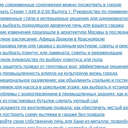
ие современные сооружения можно посмотреть в городе
чать Серия 1.045.9-2.00 Выпуск 1: Руководство по примене
ременные стили и интерьерные решения для однокомнатн
к выбрать подходящую дровяную печь для вашего гаража
кие изменения произошли в архитектуре Москвы в последн
лное расписание: Афиша Дидюли в Красноярске
тановка печи для гаража с водяным контуром: советы и ре
к выбрать плинтус для ламината: советы и рекомендации
лное руководство по выбору плинтуса для пола
к защитить подвал от грунтовых вод: эффективные решени
к промышленность влияла на культурную жизнь города
нкциональное разделение: как объединить спальню и гости
иямок для насоса в цокольном этаже: как выбрать и устано
облемы с водоотведением в промышленных зданиях: как из
к из пластиковых бутылок сделать уютный сад
дскажите по вентиляции подвала: как обеспечить чистый в
к построить схему вытяжки в гараже без подвала
ройте свою собственную печь для бани из металла: подроб
здание печи для бани из трубы: подробный обзор