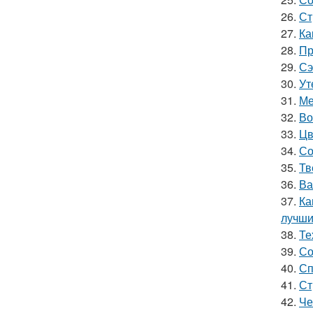
26.
Ст
27.
Ка
28.
Пр
29.
Сэ
30.
Ут
31.
Ме
32.
Во
33.
Цв
34.
Со
35.
Тв
36.
Ва
37.
Ка
лучши
38.
Те
39.
Со
40.
Сп
41.
Ст
42.
Че