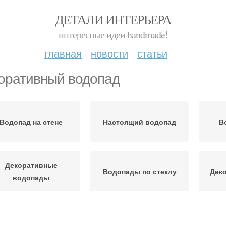
ДЕТАЛИ ИНТЕРЬЕРА
интересные идеи handmade!
главная
новости
статьи
оративный водопад
Водопад на стене
Настоящий водопад
В
Декоративные
Водопады по стеклу
Дек
водопады
Водопады для
Водопад в интерьере