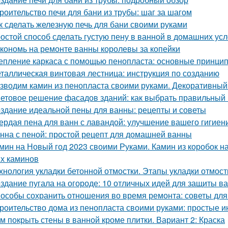
роительство печи для бани из трубы: шаг за шагом
к сделать железную печь для бани своими руками
остой способ сделать густую пену в ванной в домашних ус
кономь на ремонте ванны королевы за копейки
епление каркаса с помощью пенопласта: основные принци
таллическая винтовая лестница: инструкция по созданию
зводим камин из пенопласта своими руками. Декоративный
етовое решение фасадов зданий: как выбрать правильный 
здание идеальной пены для ванны: рецепты и советы
ердая пена для ванн с лавандой: улучшение вашего гигиен
нна с пеной: простой рецепт для домашней ванны
мин на Новый год 2023 своими Руками. Камин из коробок н
х каминов
хнология укладки бетонной отмостки. Этапы укладки отмост
здание пугала на огороде: 10 отличных идей для защиты в
особы сохранить отношения во время ремонта: советы для
роительство дома из пенопласта своими руками: простые и
м покрыть стены в ванной кроме плитки. Вариант 2: Краска