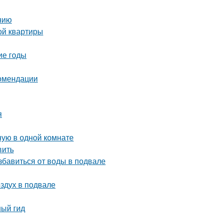
нию
ой квартиры
ие годы
комендации
я
ную в одной комнате
вить
бавиться от воды в подвале
оздух в подвале
ный гид