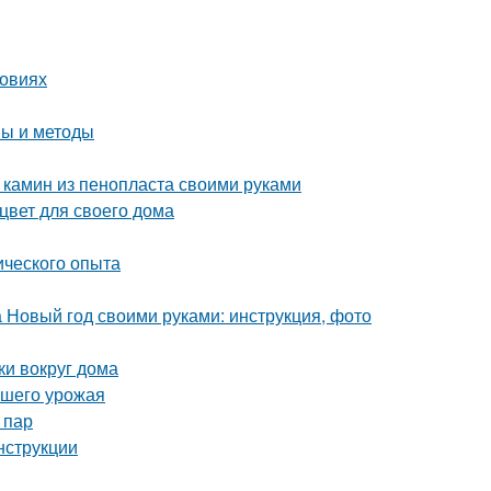
ловиях
пы и методы
 камин из пенопласта своими руками
цвет для своего дома
ического опыта
а Новый год своими руками: инструкция, фото
ки вокруг дома
ашего урожая
 пар
нструкции