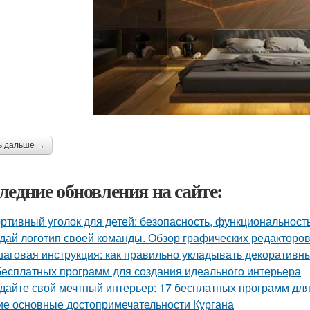
ь дальше →
ледние обновления на сайте:
ртивный уголок для детей: безопасность, функциональност
дай логотип своей команды. Обзор графических редакторов
аговая инструкция: как правильно укладывать декоративны
бесплатных программ для создания идеального интерьера
дайте свой мечтный интерьер: 17 бесплатных программ дл
ие основные достопримечательности Кургана