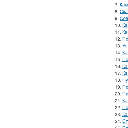
7.
Как
8.
Ска
9.
Сов
10.
Ка
11.
Ка
12.
По
13.
Ус
14.
Ка
15.
По
16.
Ка
17.
Ка
18.
Фу
19.
Пр
20.
Пр
21.
Ка
22.
По
23.
Ка
24.
Ст
25.
Со