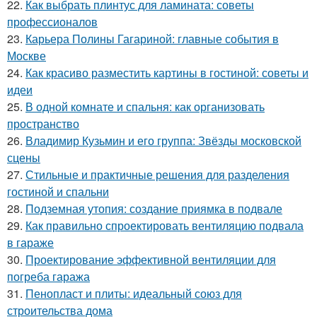
22.
Как выбрать плинтус для ламината: советы
профессионалов
23.
Карьера Полины Гагариной: главные события в
Москве
24.
Как красиво разместить картины в гостиной: советы и
идеи
25.
В одной комнате и спальня: как организовать
пространство
26.
Владимир Кузьмин и его группа: Звёзды московской
сцены
27.
Стильные и практичные решения для разделения
гостиной и спальни
28.
Подземная утопия: создание приямка в подвале
29.
Как правильно спроектировать вентиляцию подвала
в гараже
30.
Проектирование эффективной вентиляции для
погреба гаража
31.
Пенопласт и плиты: идеальный союз для
строительства дома