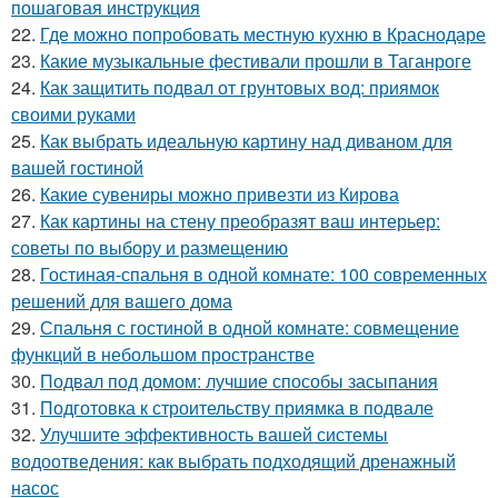
пошаговая инструкция
22.
Где можно попробовать местную кухню в Краснодаре
23.
Какие музыкальные фестивали прошли в Таганроге
24.
Как защитить подвал от грунтовых вод: приямок
своими руками
25.
Как выбрать идеальную картину над диваном для
вашей гостиной
26.
Какие сувениры можно привезти из Кирова
27.
Как картины на стену преобразят ваш интерьер:
советы по выбору и размещению
28.
Гостиная-спальня в одной комнате: 100 современных
решений для вашего дома
29.
Спальня с гостиной в одной комнате: совмещение
функций в небольшом пространстве
30.
Подвал под домом: лучшие способы засыпания
31.
Подготовка к строительству приямка в подвале
32.
Улучшите эффективность вашей системы
водоотведения: как выбрать подходящий дренажный
насос