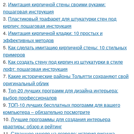
2.
Имитация кирпичной стены своими руками:
пошаговая инструкция
3.
Пластиковый трафарет для штукатурки стен под
кирпич: пошаговая инструкция
4.
Имитация кирпичной кладки: 10 простых и
эффективных методов
5.
Как сделать имитацию кирпичной стены: 10 стильных
примеров
6.
Как создать стену под кирпич из штукатурки в стиле
лофт: пошаговая инструкция
7.
Какие исторические районы Тольятти сохраняют свой
оригинальный облик
8.
Топ-20 лучших программ для дизайна интерьера:
выбор профессионалов
9.
ТОП-10 лучших бесплатных программ для вашего
компьютера – обязательно посмотрите
10.
Лучшие программы для создания интерьера
квартиры: обзор и рейтинг
11.
Страшное чучело на огороде: история рисунка