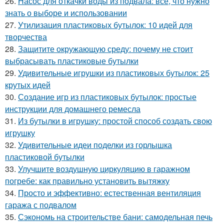
26.
Насос для откачки воды из подвала: все, что нужно
знать о выборе и использовании
27.
Утилизация пластиковых бутылок: 10 идей для
творчества
28.
Защитите окружающую среду: почему не стоит
выбрасывать пластиковые бутылки
29.
Удивительные игрушки из пластиковых бутылок: 25
крутых идей
30.
Создание игр из пластиковых бутылок: простые
инструкции для домашнего ремесла
31.
Из бутылки в игрушку: простой способ создать свою
игрушку
32.
Удивительные идеи поделки из горлышка
пластиковой бутылки
33.
Улучшите воздушную циркуляцию в гаражном
погребе: как правильно установить вытяжку
34.
Просто и эффективно: естественная вентиляция
гаража с подвалом
35.
Сэкономь на строительстве бани: самодельная печь