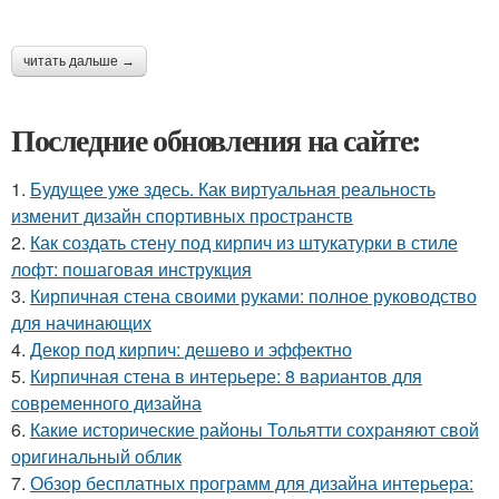
читать дальше →
Последние обновления на сайте:
1.
Будущее уже здесь. Как виртуальная реальность
изменит дизайн спортивных пространств
2.
Как создать стену под кирпич из штукатурки в стиле
лофт: пошаговая инструкция
3.
Кирпичная стена своими руками: полное руководство
для начинающих
4.
Декор под кирпич: дешево и эффектно
5.
Кирпичная стена в интерьере: 8 вариантов для
современного дизайна
6.
Какие исторические районы Тольятти сохраняют свой
оригинальный облик
7.
Обзор бесплатных программ для дизайна интерьера: