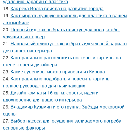
удалению царапин с пластика
18.
Как река Волга влияла на развитие города
19.
Как выбрать лучшую полироль для пластика в вашем
автомобиле
20.
Полный гид: как выбрать плинтус для пола, чтобы
улучшить интерьер
21.
Напольный плинтус: как выбрать идеальный вариант
для вашего интерьера
22.
Как правильно расположить постеры и картины на
стене: советы дизайнера
23.
Какие сувениры можно привезти из Кирова
24.
Как правильно подобрать и повесить картины:
полное руководство для начинающих
25.
Дизайн комнаты 16 кв. м: советы, идеи и
вдохновение для вашего интерьера
26.
Владимир Кузьмин и его группа: Звёзды московской
сцены
27.
Выбор насоса для осушения заливаемого погреба:
основные факторы