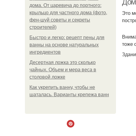
Дом
дома. От царевича до портного:
Это м
крыльцо для частного дома (фото,
постр
фен-шуй советы и секреты
строителей)
Внима
Быстро и легко: рецепт пены для
тоже 
ванны на основе натуральных
ингредиентов
Здани
Десертная ложка это сколько
чайных. Объем и мера веса в
столовой ложке
Как укрепить ванну, чтобы не
шаталась. Варианты крепежа ванн