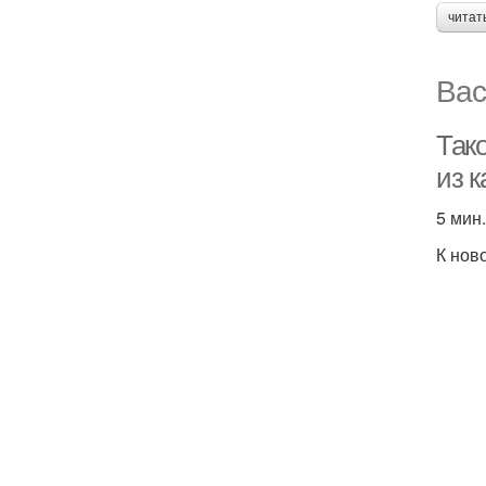
читат
Вас
Так
из 
5 мин.
К нов