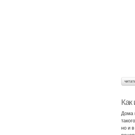
читат
Как
Дома 
таког
но и 
пеноп