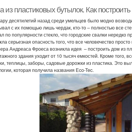
а из пластиковых бутылок. Как построить
ару десятилетий назад среди умельцев было модно возводит
ывал с их помощью лишь чердак, кто-то – полностью все ст
ал по популярности стекло, что городские свалки нередко п
кла серьезная опасность того, что все человечество просто 
ера Андреаса Фроеса возникла идея – построить дом из пл
тажного здания уходит от 10 тысяч емкостей. Кроме того, в
ки, теплицы, заборы, садовые дорожки из пластика. Это в
логии, которая получила названия Eco-Tec.