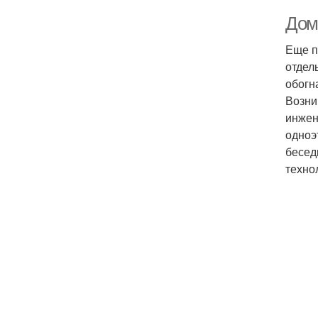
Дом
Еще п
отдел
обогн
Возни
инжен
одноэ
бесед
техно