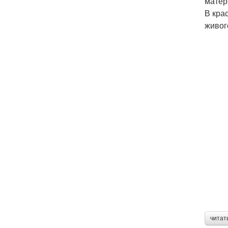
матер
В кра
живог
читат