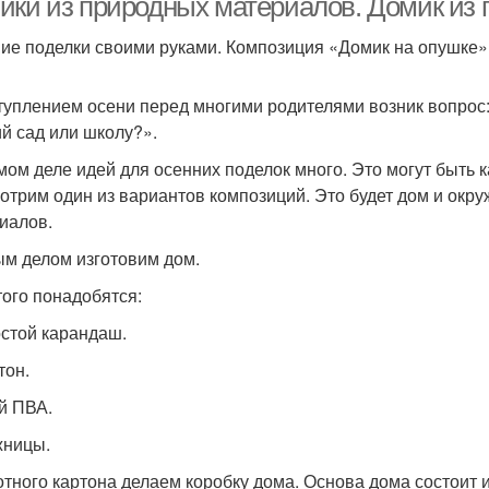
ики из природных материалов. Домик из 
ие поделки своими руками. Композиция «Домик на опушке»
туплением осени перед многими родителями возник вопрос:
ий сад или школу?».
мом деле идей для осенних поделок много. Это могут быть к
отрим один из вариантов композиций. Это будет дом и окр
иалов.
м делом изготовим дом.
того понадобятся:
остой карандаш.
тон.
ей ПВА.
жницы.
отного картона делаем коробку дома. Основа дома состоит 