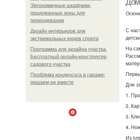
Дом
Эргономичные шкафчики,
Осенн
продуманные зоны для
переодевания
С нас
Дизайн интерьеров для
детск
экстремальных видов спорта
На са
Программа для дизайна участка.
Рассм
Бесплатный онлайн-конструктор
матер
садового участка
Первы
Проблема конденсата в гараже:
решаем ее вместе
Для э
1. Пр
2. Кар
3. Кл
4. Но
Из пл