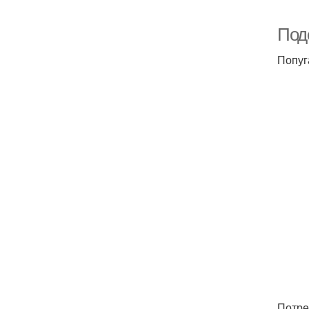
Под
Попуг
Потре