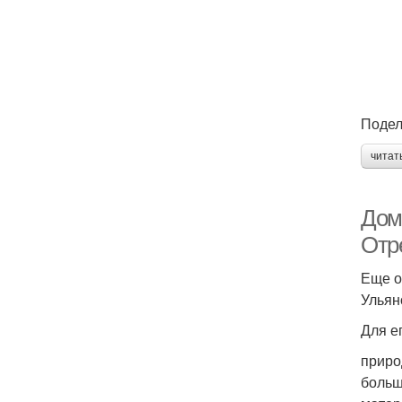
Подел
читат
Дом
Отр
Еще о
Ульян
Для е
приро
больш