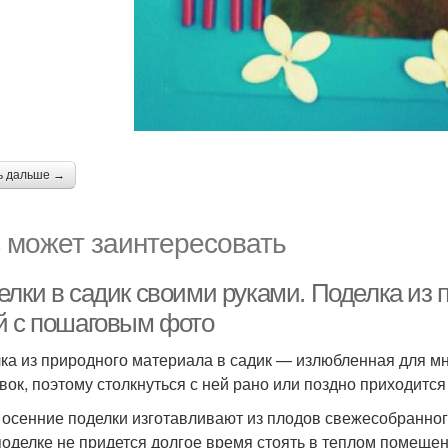
ь дальше →
 может заинтересовать
лки в садик своими руками. Поделка из п
й с пошаговым фото
ка из природного материала в садик — излюбленная для мн
вок, поэтому столкнуться с ней рано или поздно приходитс
 осенние поделки изготавливают из плодов свежесобранного
поделке не придется долгое время стоять в теплом помещен