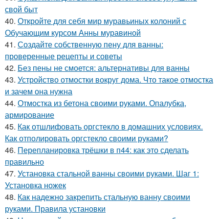
свой быт
40.
Откройте для себя мир муравьиных колоний с
Обучающим курсом Анны муравиной
41.
Создайте собственную пену для ванны:
проверенные рецепты и советы
42.
Без пены не смоется: альтернативы для ванны
43.
Устройство отмостки вокруг дома. Что такое отмостка
и зачем она нужна
44.
Отмостка из бетона своими руками. Опалубка,
армирование
45.
Как отшлифовать оргстекло в домашних условиях.
Как отполировать оргстекло своими руками?
46.
Перепланировка трёшки в п44: как это сделать
правильно
47.
Установка стальной ванны своими руками. Шаг 1:
Установка ножек
48.
Как надежно закрепить стальную ванну своими
руками. Правила установки