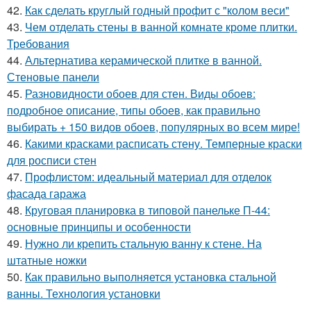
42.
Как сделать круглый годный профит с "колом веси"
43.
Чем отделать стены в ванной комнате кроме плитки.
Требования
44.
Альтернатива керамической плитке в ванной.
Стеновые панели
45.
Разновидности обоев для стен. Виды обоев:
подробное описание, типы обоев, как правильно
выбирать + 150 видов обоев, популярных во всем мире!
46.
Какими красками расписать стену. Темперные краски
для росписи стен
47.
Профлистом: идеальный материал для отделок
фасада гаража
48.
Круговая планировка в типовой панельке П-44:
основные принципы и особенности
49.
Нужно ли крепить стальную ванну к стене. На
штатные ножки
50.
Как правильно выполняется установка стальной
ванны. Технология установки