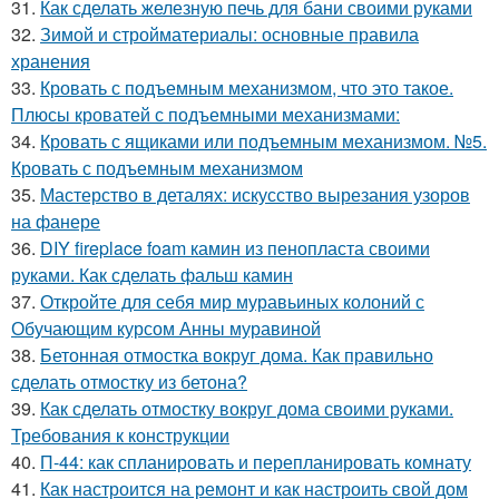
31.
Как сделать железную печь для бани своими руками
32.
Зимой и стройматериалы: основные правила
хранения
33.
Кровать с подъемным механизмом, что это такое.
Плюсы кроватей с подъемными механизмами:
34.
Кровать с ящиками или подъемным механизмом. №5.
Кровать с подъемным механизмом
35.
Мастерство в деталях: искусство вырезания узоров
на фанере
36.
DIY fireplace foam камин из пенопласта своими
руками. Как сделать фальш камин
37.
Откройте для себя мир муравьиных колоний с
Обучающим курсом Анны муравиной
38.
Бетонная отмостка вокруг дома. Как правильно
сделать отмостку из бетона?
39.
Как сделать отмостку вокруг дома своими руками.
Требования к конструкции
40.
П-44: как спланировать и перепланировать комнату
41.
Как настроится на ремонт и как настроить свой дом