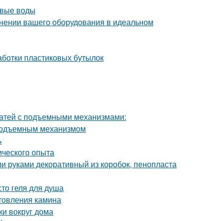
овые воды
ранении вашего оборудования в идеальном
аботки пластиковых бутылок
ватей с подъемными механизмами:
 подъемным механизмом
ь
ического опыта
и руками декоративный из коробок, пенопласта
то геля для душа
отовления камина
ки вокруг дома