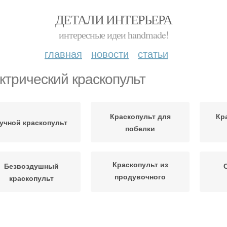
ДЕТАЛИ ИНТЕРЬЕРА
интересные идеи handmade!
главная
новости
статьи
ктрический краскопульт
Краскопульт для
Кр
учной краскопульт
побелки
Краскопульт из
Безвоздушный
продувочного
краскопульт
пистолета
Краскопульт из
Краскопульт из
холодильного