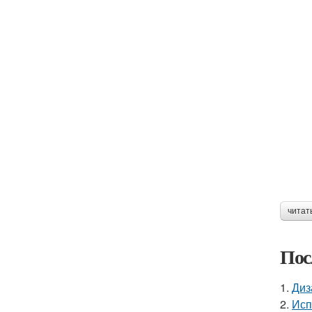
читат
Пос
1.
Диз
2.
Исп