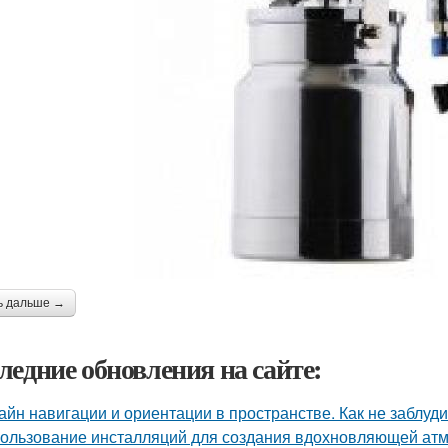
ь дальше →
ледние обновления на сайте:
айн навигации и ориентации в пространстве. Как не заблуд
ользование инсталляций для создания вдохновляющей а