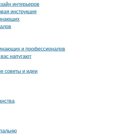
изайн интерьеров
овая инструкция
чинающих
налов
чинающих и профессионалов
 вас напугают
е советы и идеи
анства
спальню