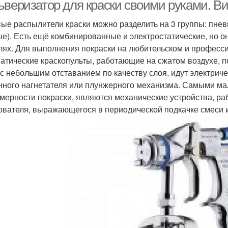
баллончика
ьверизатор для краски своими руками. В
компрессора
ые распылители краски можно разделить на 3 группы: пнев
ые). Есть ещё комбинированные и электростатические, но 
лях. Для выполнения покраски на любительском и професс
атические краскопульты, работающие на сжатом воздухе, п
 с небольшим отставанием по качеству слоя, идут электрич
нного нагнетателя или плунжерного механизма. Самыми м
мерности покраски, являются механические устройства, ра
ователя, выражающегося в периодической подкачке смеси и 