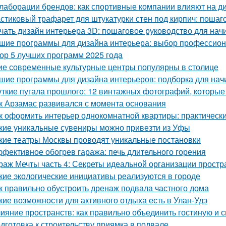
лаборации брендов: как спортивные компании влияют на д
стиковый трафарет для штукатурки стен под кирпич: пошаг
чать дизайн интерьера 3D: пошаговое руководство для на
шие программы для дизайна интерьера: выбор профессио
ор 5 лучших программ 2025 года
ие современные культурные центры популярны в столице
шие программы для дизайна интерьеров: подборка для на
ткие пугала прошлого: 12 винтажных фотографий, которые
к Арзамас развивался с момента основания
к оформить интерьер однокомнатной квартиры: практически
кие уникальные сувениры можно привезти из Уфы
кие театры Москвы проводят уникальные постановки
фективное обогрев гаража: печь длительного горения
раж Мечты часть 4: Секреты идеальной организации простр
кие экологические инициативы реализуются в городе
к правильно обустроить дренаж подвала частного дома
кие возможности для активного отдыха есть в Улан-Удэ
ияние пространств: как правильно объединить гостиную и 
дготовка к строительству приямка в подвале