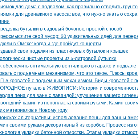
иямок для дома с подвалом: как правильно отводить грунт
иямки для дренажного насоса: все, что нужно знать о сох
янии
ределка бутылки в садовый бочонок: простой способ
реосмыслите свой мусор: 20 удивительных идей для перер
дюли в Омске: когда и где пройдут концерты
здавай свои поделки из пластиковых бутылок и крышек
ологически чистые проекты из 5-литровой бутылки
к обеспечить оптимальную вентиляцию в гараже и подвале
овать с подъемным механизмом, что это такое. Плюсы кро
П-5 кроватей с подьемным механизмом. Виды кроватей с
ОРОДНОЕ пугало в ЖИВОПИСИ: История и современност
ердая пена для ванн с лавандой: улучшение вашего гигиен
вогодний камин из пенопласта своими руками. Камин своим
гих материалов к Новому году
поисках альтернативы: использование пены для ванны вмес
мин своими руками декоративный из коробок. Процесс изг
хнология укладки бетонной отмостки. Этапы укладки отмост