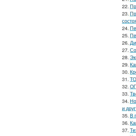
22.
Пр
23.
Пр
состо
24.
Пе
25.
Пе
26.
Ди
27.
Со
28.
Эк
29.
Ка
30.
Кр
31.
ТО
32.
ОГ
33.
Тв
34.
Но
и дру
35.
В 
36.
Ка
37.
Те