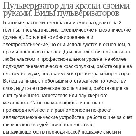
Пульверизатор для краски своими
Пневматический
Безвоздушный
руками. Виды пульверизаторов
краскопульт
краскопульт
Бытовые распылители краски можно разделить на 3
группы: пневматические, электрические и механические
Самодельный
Краскопульт для
(ручные). Есть ещё комбинированные и
краскопульт
покраски
электростатические, но они используются в основном, в
промышленных отраслях. Для выполнения покраски на
любительском и профессиональном уровне, наиболее
Краскопульт из
подходят пневматические краскопульты, работающие на
Краскопульт из
холодильного
сжатом воздухе, подаваемом из ресивера компрессора.
баллончика
компрессора
Вслед за ними, с небольшим отставанием по качеству
слоя, идут электрические распылители, работающие за
счет турбинного нагнетателя или плунжерного
механизма. Самыми малоэффективными по
производительности и равномерности покраски,
являются механические устройства, работающие за счет
физического воздействия пользователя,
выражающегося в периодической подкачке смеси и