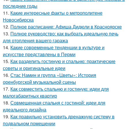
последние годы
11.
Какие интересные факты о метрополитене
Новосибирска
12.
Полное расписание: Афиша Дидюли в Красноярске
13.
Полное руководство: как выбрать идеальную печь
для отопления вашего гаража
14.
Какие современные тенденции в культуре и
искусстве представлены в Перми
15.
Как разделить гостиную и спальню: практические
советы и оригинальные идеи
16.
Стас Намин и группа «Цветы»: История
оренбургской музыкальной сцены
17.
Как совместить спальню и гостиную: идеи для
малогабаритных квартир
18.
Совмещенная спальня с гостиной: идеи для
идеального дизайна
19.
Как правильно установить дренажную систему в
подвальном помещении