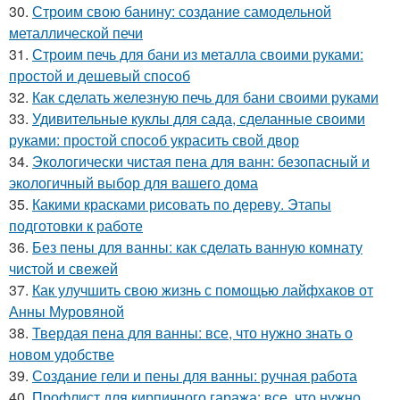
30.
Строим свою банину: создание самодельной
металлической печи
31.
Строим печь для бани из металла своими руками:
простой и дешевый способ
32.
Как сделать железную печь для бани своими руками
33.
Удивительные куклы для сада, сделанные своими
руками: простой способ украсить свой двор
34.
Экологически чистая пена для ванн: безопасный и
экологичный выбор для вашего дома
35.
Какими красками рисовать по дереву. Этапы
подготовки к работе
36.
Без пены для ванны: как сделать ванную комнату
чистой и свежей
37.
Как улучшить свою жизнь с помощью лайфхаков от
Анны Муровяной
38.
Твердая пена для ванны: все, что нужно знать о
новом удобстве
39.
Создание гели и пены для ванны: ручная работа
40.
Профлист для кирпичного гаража: все, что нужно