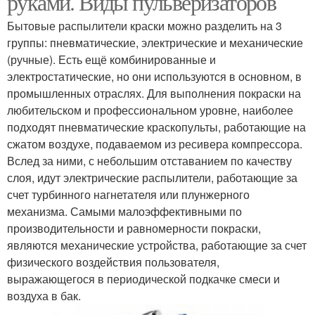
руками. Виды пульверизаторов
пистолета
Бытовые распылители краски можно разделить на 3
группы: пневматические, электрические и механические
Самодельный
Краскопульт для
(ручные). Есть ещё комбинированные и
краскопульт
покраски
электростатические, но они используются в основном, в
промышленных отраслях. Для выполнения покраски на
любительском и профессиональном уровне, наиболее
Краскопульт из
подходят пневматические краскопульты, работающие на
Краскопульт из
холодильного
сжатом воздухе, подаваемом из ресивера компрессора.
баллончика
компрессора
Вслед за ними, с небольшим отставанием по качеству
слоя, идут электрические распылители, работающие за
счет турбинного нагнетателя или плунжерного
механизма. Самыми малоэффективными по
производительности и равномерности покраски,
являются механические устройства, работающие за счет
физического воздействия пользователя,
выражающегося в периодической подкачке смеси и
воздуха в бак.