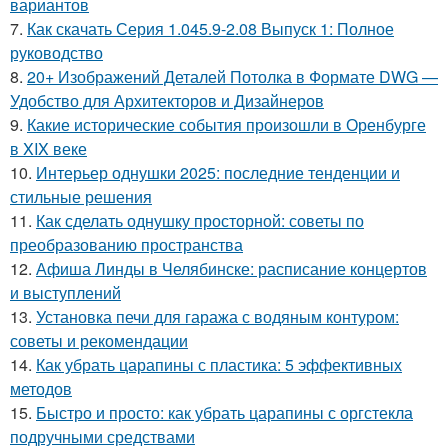
вариантов
7.
Как скачать Серия 1.045.9-2.08 Выпуск 1: Полное
руководство
8.
20+ Изображений Деталей Потолка в Формате DWG —
Удобство для Архитекторов и Дизайнеров
9.
Какие исторические события произошли в Оренбурге
в XIX веке
10.
Интерьер однушки 2025: последние тенденции и
стильные решения
11.
Как сделать однушку просторной: советы по
преобразованию пространства
12.
Афиша Линды в Челябинске: расписание концертов
и выступлений
13.
Установка печи для гаража с водяным контуром:
советы и рекомендации
14.
Как убрать царапины с пластика: 5 эффективных
методов
15.
Быстро и просто: как убрать царапины с оргстекла
подручными средствами