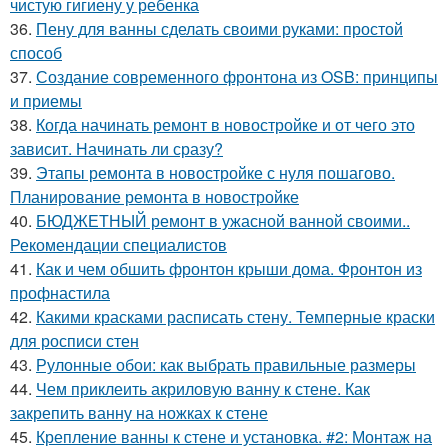
чистую гигиену у ребенка
36.
Пену для ванны сделать своими руками: простой
способ
37.
Создание современного фронтона из OSB: принципы
и приемы
38.
Когда начинать ремонт в новостройке и от чего это
зависит. Начинать ли сразу?
39.
Этапы ремонта в новостройке с нуля пошагово.
Планирование ремонта в новостройке
40.
БЮДЖЕТНЫЙ ремонт в ужасной ванной своими..
Рекомендации специалистов
41.
Как и чем обшить фронтон крыши дома. Фронтон из
профнастила
42.
Какими красками расписать стену. Темперные краски
для росписи стен
43.
Рулонные обои: как выбрать правильные размеры
44.
Чем приклеить акриловую ванну к стене. Как
закрепить ванну на ножках к стене
45.
Крепление ванны к стене и установка. #2: Монтаж на