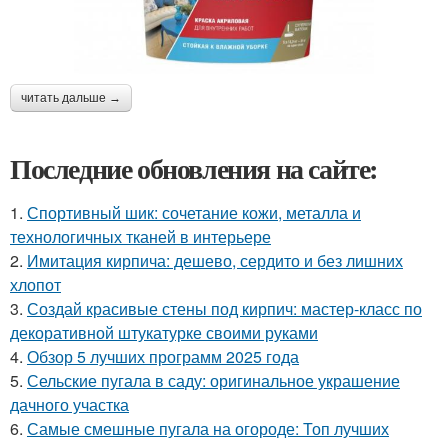
читать дальше →
Последние обновления на сайте:
1.
Спортивный шик: сочетание кожи, металла и
технологичных тканей в интерьере
2.
Имитация кирпича: дешево, сердито и без лишних
хлопот
3.
Создай красивые стены под кирпич: мастер-класс по
декоративной штукатурке своими руками
4.
Обзор 5 лучших программ 2025 года
5.
Сельские пугала в саду: оригинальное украшение
дачного участка
6.
Самые смешные пугала на огороде: Топ лучших