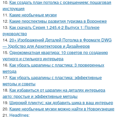
10.
Как создать план потолка с освещением: пошаговая
инструкция
11.
Какие необычные музеи
12.
Какие перспективы развития туризма в Воронеже
13.
Как скачать Серия 1.245.4-2 Выпуск 1: Полное
руководство
14.
20+ Изображений Деталей Потолка в Формате DWG
— Удобство для Архитекторов и Дизайнеров
15.
Однокомнатная квартира: 10 советов по созданию
уютного и стильного интерьера
16.
Как убрать царапины с пластика: 3 проверенных
метода
17.
Как убрать царапины с пластика: эффективные
методы и советы
18.
Как избавиться от царапин на деталях интерьера
авто: простые и эффективные методы
19.
Широкий плинтус: как добавить шика в ваш интерьер
20.
Какие необычные музеи можно найти в Новокузнецке
21.
Headlines: