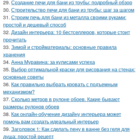
29.
Создание печи для бани из трубы: подробный обзор
30.
Строительство печи для бани из трубы: шаг за шагом
31.
Строим печь для бани из металла своими руками:
простой и дешевый способ
32.
Дизайн интерьера: 10 бестселлеров, которые стоит
прочитать
33.
Зимой и стройматериалы: основные правила
хранения
34.
Анна Муравина: за кулисами успеха
35.
Выбор оптимальной краски для рисования на стенах:
основные советы
36.
Как правильно выбрать кровать с подъемным
механизмом?
37.
Сколько метров в рулоне обоев. Какие бывают
размеры рулонов обоев
38.
Как онлайн-обучение дизайну интерьера может
помочь вам создать идеальный интерьер
39.
Заголовок 1: Как сделать пену в ванне без геля для
душа: простой рецепт