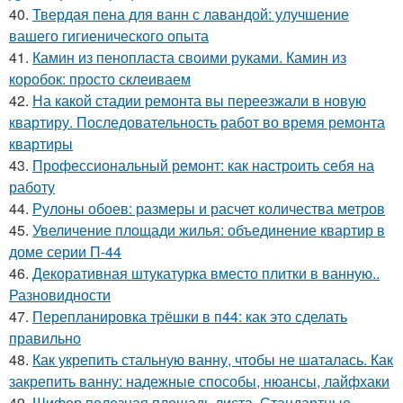
40.
Твердая пена для ванн с лавандой: улучшение
вашего гигиенического опыта
41.
Камин из пенопласта своими руками. Камин из
коробок: просто склеиваем
42.
На какой стадии ремонта вы переезжали в новую
квартиру. Последовательность работ во время ремонта
квартиры
43.
Профессиональный ремонт: как настроить себя на
работу
44.
Рулоны обоев: размеры и расчет количества метров
45.
Увеличение площади жилья: объединение квартир в
доме серии П-44
46.
Декоративная штукатурка вместо плитки в ванную..
Разновидности
47.
Перепланировка трёшки в п44: как это сделать
правильно
48.
Как укрепить стальную ванну, чтобы не шаталась. Как
закрепить ванну: надежные способы, нюансы, лайфхаки
49.
Шифер полезная площадь листа. Стандартные