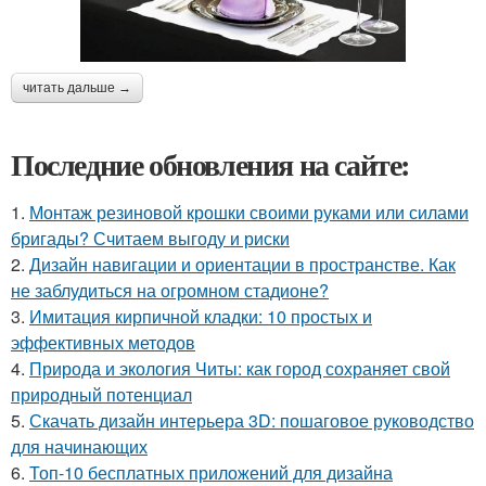
читать дальше →
Последние обновления на сайте:
1.
Монтаж резиновой крошки своими руками или силами
бригады? Считаем выгоду и риски
2.
Дизайн навигации и ориентации в пространстве. Как
не заблудиться на огромном стадионе?
3.
Имитация кирпичной кладки: 10 простых и
эффективных методов
4.
Природа и экология Читы: как город сохраняет свой
природный потенциал
5.
Скачать дизайн интерьера 3D: пошаговое руководство
для начинающих
6.
Топ-10 бесплатных приложений для дизайна