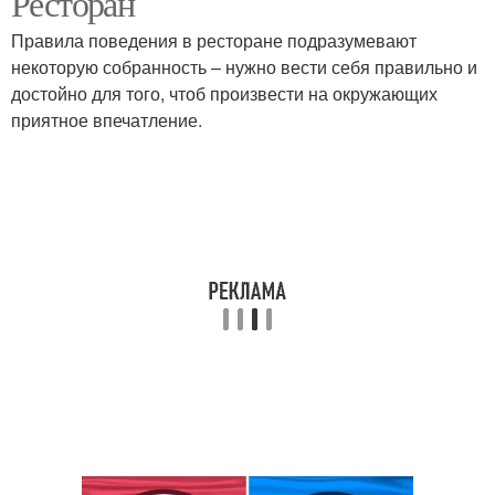
Ресторан
Правила поведения в ресторане подразумевают
некоторую собранность – нужно вести себя правильно и
Этикет для
достойно для того, чтоб произвести на окружающих
Этикет для школьника
воспитанников
приятное впечатление.
Этикет для срисовки