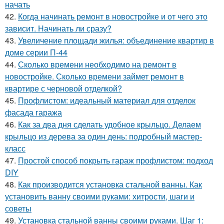
начать
42.
Когда начинать ремонт в новостройке и от чего это
зависит. Начинать ли сразу?
43.
Увеличение площади жилья: объединение квартир в
доме серии П-44
44.
Сколько времени необходимо на ремонт в
новостройке. Сколько времени займет ремонт в
квартире с черновой отделкой?
45.
Профлистом: идеальный материал для отделок
фасада гаража
46.
Как за два дня сделать удобное крыльцо. Делаем
крыльцо из дерева за один день: подробный мастер-
класс
47.
Простой способ покрыть гараж профлистом: подход
DIY
48.
Как производится установка стальной ванны. Как
установить ванну своими руками: хитрости, шаги и
советы
49.
Установка стальной ванны своими руками. Шаг 1: