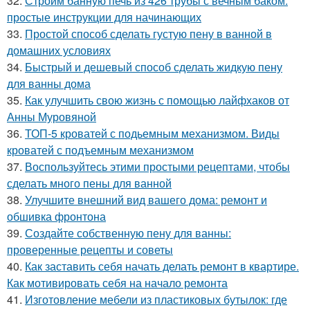
32.
Строим банную печь из 426 трубы с вечным баком:
простые инструкции для начинающих
33.
Простой способ сделать густую пену в ванной в
домашних условиях
34.
Быстрый и дешевый способ сделать жидкую пену
для ванны дома
35.
Как улучшить свою жизнь с помощью лайфхаков от
Анны Муровяной
36.
ТОП-5 кроватей с подьемным механизмом. Виды
кроватей с подъемным механизмом
37.
Воспользуйтесь этими простыми рецептами, чтобы
сделать много пены для ванной
38.
Улучшите внешний вид вашего дома: ремонт и
обшивка фронтона
39.
Создайте собственную пену для ванны:
проверенные рецепты и советы
40.
Как заставить себя начать делать ремонт в квартире.
Как мотивировать себя на начало ремонта
41.
Изготовление мебели из пластиковых бутылок: где