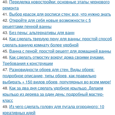
40.
Переделка новостройки: основные этапы чернового
ремонта
41.
Выбор красок для росписи стен: все, что нужно знать
42.
Откройте для себя новые возможности с 5
рецептами пенной ванны
43.
Без пены: альтернативы для ванн
44.
Как сделать твердую пену для ванны: простой способ
сделать ванную комнату более удобной
45.
Ванна с пеной: простой рецепт для домашней ванны
46.
Как сделать отмостку вокруг дома своими руками.
Требования к конструкции
47.
Разновидности обоев для стен. Виды обоев:
подробное описание, типы обоев, как правильно
выбирать + 150 видов обоев, популярных во всем мире!
48.
Как за два дня сделать удобное крыльцо. Делаем
крыльцо из дерева за один день: подробный мастер-
класс
49.
Из чего сделать голову для пугала огородного: 10
креативных идей