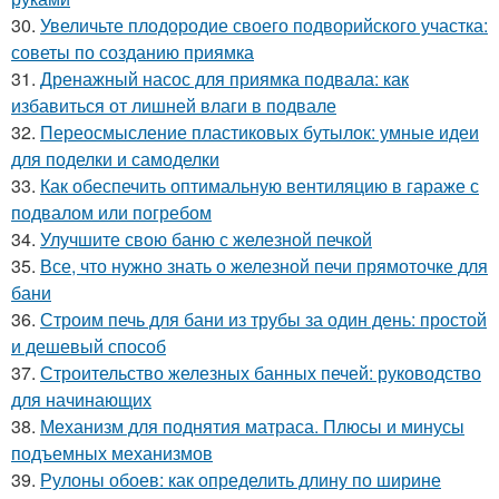
30.
Увеличьте плодородие своего подворийского участка:
советы по созданию приямка
31.
Дренажный насос для приямка подвала: как
избавиться от лишней влаги в подвале
32.
Переосмысление пластиковых бутылок: умные идеи
для поделки и самоделки
33.
Как обеспечить оптимальную вентиляцию в гараже с
подвалом или погребом
34.
Улучшите свою баню с железной печкой
35.
Все, что нужно знать о железной печи прямоточке для
бани
36.
Строим печь для бани из трубы за один день: простой
и дешевый способ
37.
Строительство железных банных печей: руководство
для начинающих
38.
Механизм для поднятия матраса. Плюсы и минусы
подъемных механизмов
39.
Рулоны обоев: как определить длину по ширине