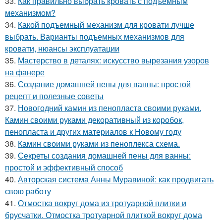
33.
Как правильно выбрать кровать с подъемным
механизмом?
34.
Какой подъемный механизм для кровати лучше
выбрать. Варианты подъемных механизмов для
кровати, нюансы эксплуатации
35.
Мастерство в деталях: искусство вырезания узоров
на фанере
36.
Создание домашней пены для ванны: простой
рецепт и полезные советы
37.
Новогодний камин из пенопласта своими руками.
Камин своими руками декоративный из коробок,
пенопласта и других материалов к Новому году
38.
Камин своими руками из пеноплекса схема.
39.
Секреты создания домашней пены для ванны:
простой и эффективный способ
40.
Авторская система Анны Муравиной: как продвигать
свою работу
41.
Отмостка вокруг дома из тротуарной плитки и
брусчатки. Отмостка тротуарной плиткой вокруг дома