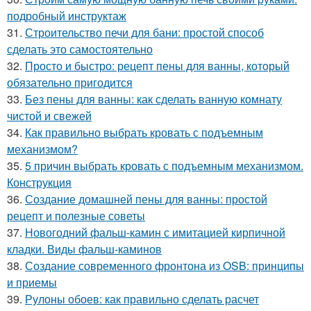
подробный инструктаж
31.
Строительство печи для бани: простой способ
сделать это самостоятельно
32.
Просто и быстро: рецепт пены для ванны, который
обязательно пригодится
33.
Без пены для ванны: как сделать ванную комнату
чистой и свежей
34.
Как правильно выбрать кровать с подъемным
механизмом?
35.
5 причин выбрать кровать с подъемным механизмом.
Конструкция
36.
Создание домашней пены для ванны: простой
рецепт и полезные советы
37.
Новогодний фальш-камин с имитацией кирпичной
кладки. Виды фальш-каминов
38.
Создание современного фронтона из OSB: принципы
и приемы
39.
Рулоны обоев: как правильно сделать расчет