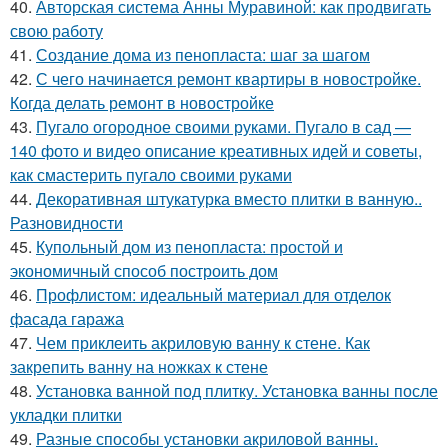
40.
Авторская система Анны Муравиной: как продвигать
свою работу
41.
Создание дома из пенопласта: шаг за шагом
42.
С чего начинается ремонт квартиры в новостройке.
Когда делать ремонт в новостройке
43.
Пугало огородное своими руками. Пугало в сад —
140 фото и видео описание креативных идей и советы,
как смастерить пугало своими руками
44.
Декоративная штукатурка вместо плитки в ванную..
Разновидности
45.
Купольный дом из пенопласта: простой и
экономичный способ построить дом
46.
Профлистом: идеальный материал для отделок
фасада гаража
47.
Чем приклеить акриловую ванну к стене. Как
закрепить ванну на ножках к стене
48.
Установка ванной под плитку. Установка ванны после
укладки плитки
49.
Разные способы установки акриловой ванны.