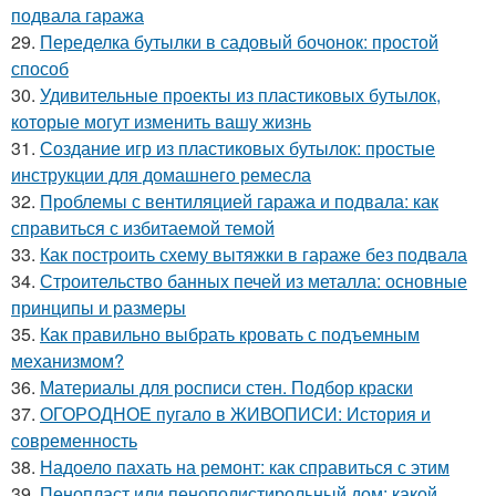
подвала гаража
29.
Переделка бутылки в садовый бочонок: простой
способ
30.
Удивительные проекты из пластиковых бутылок,
которые могут изменить вашу жизнь
31.
Создание игр из пластиковых бутылок: простые
инструкции для домашнего ремесла
32.
Проблемы с вентиляцией гаража и подвала: как
справиться с избитаемой темой
33.
Как построить схему вытяжки в гараже без подвала
34.
Строительство банных печей из металла: основные
принципы и размеры
35.
Как правильно выбрать кровать с подъемным
механизмом?
36.
Материалы для росписи стен. Подбор краски
37.
ОГОРОДНОЕ пугало в ЖИВОПИСИ: История и
современность
38.
Надоело пахать на ремонт: как справиться с этим
39.
Пенопласт или пенополистирольный дом: какой