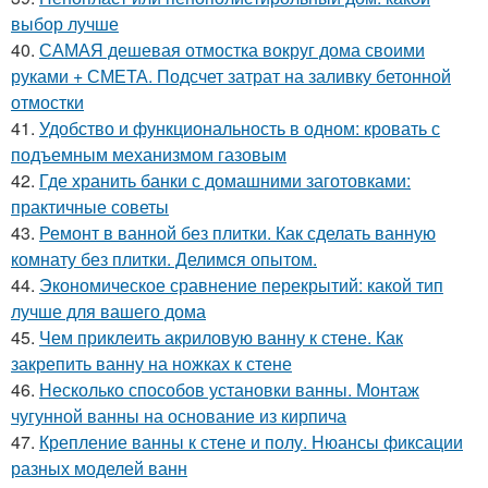
выбор лучше
40.
САМАЯ дешевая отмостка вокруг дома своими
руками + СМЕТА. Подсчет затрат на заливку бетонной
отмостки
41.
Удобство и функциональность в одном: кровать с
подъемным механизмом газовым
42.
Где хранить банки с домашними заготовками:
практичные советы
43.
Ремонт в ванной без плитки. Как сделать ванную
комнату без плитки. Делимся опытом.
44.
Экономическое сравнение перекрытий: какой тип
лучше для вашего дома
45.
Чем приклеить акриловую ванну к стене. Как
закрепить ванну на ножках к стене
46.
Несколько способов установки ванны. Монтаж
чугунной ванны на основание из кирпича
47.
Крепление ванны к стене и полу. Нюансы фиксации
разных моделей ванн