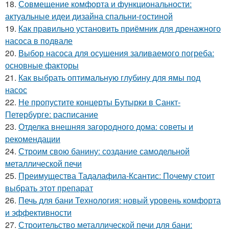
18.
Совмещение комфорта и функциональности:
актуальные идеи дизайна спальни-гостиной
19.
Как правильно установить приёмник для дренажного
насоса в подвале
20.
Выбор насоса для осушения заливаемого погреба:
основные факторы
21.
Как выбрать оптимальную глубину для ямы под
насос
22.
Не пропустите концерты Бутырки в Санкт-
Петербурге: расписание
23.
Отделка внешняя загородного дома: советы и
рекомендации
24.
Строим свою банину: создание самодельной
металлической печи
25.
Преимущества Тадалафила-Ксантис: Почему стоит
выбрать этот препарат
26.
Печь для бани Технология: новый уровень комфорта
и эффективности
27.
Строительство металлической печи для бани: