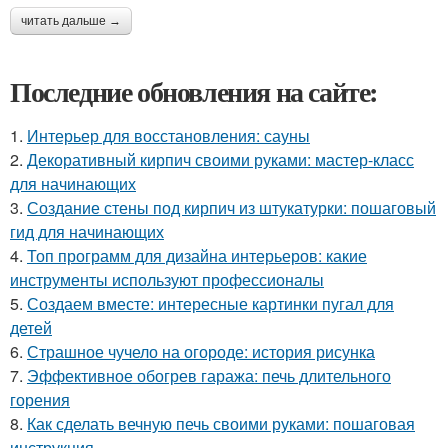
читать дальше →
Последние обновления на сайте:
1.
Интерьер для восстановления: сауны
2.
Декоративный кирпич своими руками: мастер-класс
для начинающих
3.
Создание стены под кирпич из штукатурки: пошаговый
гид для начинающих
4.
Топ программ для дизайна интерьеров: какие
инструменты используют профессионалы
5.
Создаем вместе: интересные картинки пугал для
детей
6.
Страшное чучело на огороде: история рисунка
7.
Эффективное обогрев гаража: печь длительного
горения
8.
Как сделать вечную печь своими руками: пошаговая
инструкция