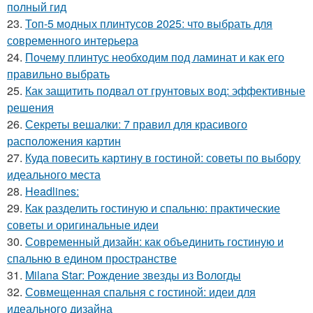
полный гид
23.
Топ-5 модных плинтусов 2025: что выбрать для
современного интерьера
24.
Почему плинтус необходим под ламинат и как его
правильно выбрать
25.
Как защитить подвал от грунтовых вод: эффективные
решения
26.
Секреты вешалки: 7 правил для красивого
расположения картин
27.
Куда повесить картину в гостиной: советы по выбору
идеального места
28.
Headlines:
29.
Как разделить гостиную и спальню: практические
советы и оригинальные идеи
30.
Современный дизайн: как объединить гостиную и
спальню в едином пространстве
31.
Milana Star: Рождение звезды из Вологды
32.
Совмещенная спальня с гостиной: идеи для
идеального дизайна