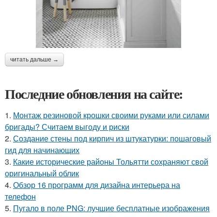
читать дальше →
Последние обновления на сайте:
1.
Монтаж резиновой крошки своими руками или силами
бригады? Считаем выгоду и риски
2.
Создание стены под кирпич из штукатурки: пошаговый
гид для начинающих
3.
Какие исторические районы Тольятти сохраняют свой
оригинальный облик
4.
Обзор 16 программ для дизайна интерьера на
телефон
5.
Пугало в поле PNG: лучшие бесплатные изображения