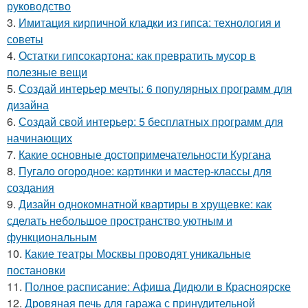
руководство
3.
Имитация кирпичной кладки из гипса: технология и
советы
4.
Остатки гипсокартона: как превратить мусор в
полезные вещи
5.
Создай интерьер мечты: 6 популярных программ для
дизайна
6.
Создай свой интерьер: 5 бесплатных программ для
начинающих
7.
Какие основные достопримечательности Кургана
8.
Пугало огородное: картинки и мастер-классы для
создания
9.
Дизайн однокомнатной квартиры в хрущевке: как
сделать небольшое пространство уютным и
функциональным
10.
Какие театры Москвы проводят уникальные
постановки
11.
Полное расписание: Афиша Дидюли в Красноярске
12.
Дровяная печь для гаража с принудительной