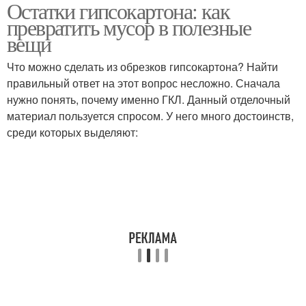
Остатки гипсокартона: как
Стеллажи из
Шкаф из гипсокартона
превратить мусор в полезные
гипсокартона
вещи
Что можно сделать из обрезков гипсокартона? Найти
Перегородки из
правильный ответ на этот вопрос несложно. Сначала
гипсокартона
нужно понять, почему именно ГКЛ. Данный отделочный
материал пользуется спросом. У него много достоинств,
среди которых выделяют: