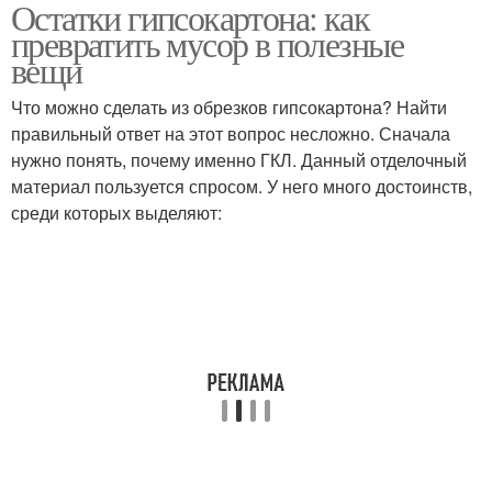
Остатки гипсокартона: как
Фигуры из
Арки из гипсокартона
превратить мусор в полезные
гипсокартона
вещи
Что можно сделать из обрезков гипсокартона? Найти
Стеллажи из
правильный ответ на этот вопрос несложно. Сначала
Шкаф из гипсокартона
гипсокартона
нужно понять, почему именно ГКЛ. Данный отделочный
материал пользуется спросом. У него много достоинств,
среди которых выделяют:
Перегородки из
гипсокартона