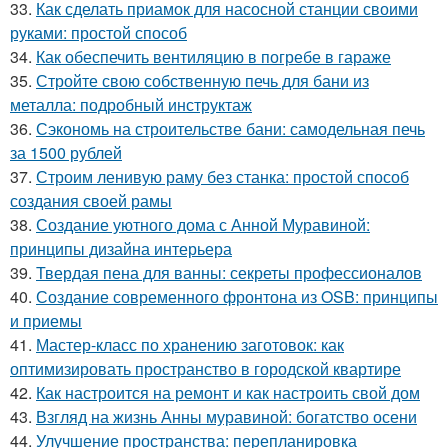
33.
Как сделать приамок для насосной станции своими
руками: простой способ
34.
Как обеспечить вентиляцию в погребе в гараже
35.
Стройте свою собственную печь для бани из
металла: подробный инструктаж
36.
Сэкономь на строительстве бани: самодельная печь
за 1500 рублей
37.
Строим ленивую раму без станка: простой способ
создания своей рамы
38.
Создание уютного дома с Анной Муравиной:
принципы дизайна интерьера
39.
Твердая пена для ванны: секреты профессионалов
40.
Создание современного фронтона из OSB: принципы
и приемы
41.
Мастер-класс по хранению заготовок: как
оптимизировать пространство в городской квартире
42.
Как настроится на ремонт и как настроить свой дом
43.
Взгляд на жизнь Анны муравиной: богатство осени
44.
Улучшение пространства: перепланировка