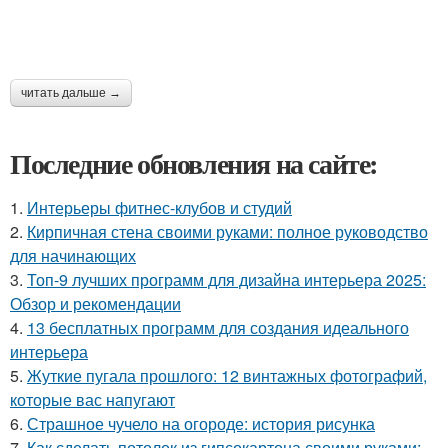
читать дальше →
Последние обновления на сайте:
1.
Интерьеры фитнес-клубов и студий
2.
Кирпичная стена своими руками: полное руководство
для начинающих
3.
Топ-9 лучших программ для дизайна интерьера 2025:
Обзор и рекомендации
4.
13 бесплатных программ для создания идеального
интерьера
5.
Жуткие пугала прошлого: 12 винтажных фотографий,
которые вас напугают
6.
Страшное чучело на огороде: история рисунка
7.
Как сделать потолок из гипсокартона своими руками: