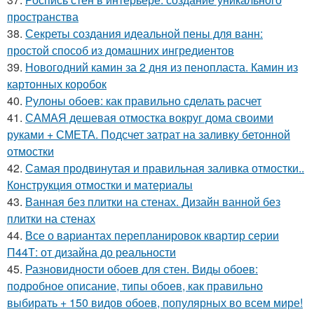
пространства
38.
Секреты создания идеальной пены для ванн:
простой способ из домашних ингредиентов
39.
Новогодний камин за 2 дня из пенопласта. Камин из
картонных коробок
40.
Рулоны обоев: как правильно сделать расчет
41.
САМАЯ дешевая отмостка вокруг дома своими
руками + СМЕТА. Подсчет затрат на заливку бетонной
отмостки
42.
Самая продвинутая и правильная заливка отмостки..
Конструкция отмостки и материалы
43.
Ванная без плитки на стенах. Дизайн ванной без
плитки на стенах
44.
Все о вариантах перепланировок квартир серии
П44Т: от дизайна до реальности
45.
Разновидности обоев для стен. Виды обоев:
подробное описание, типы обоев, как правильно
выбирать + 150 видов обоев, популярных во всем мире!