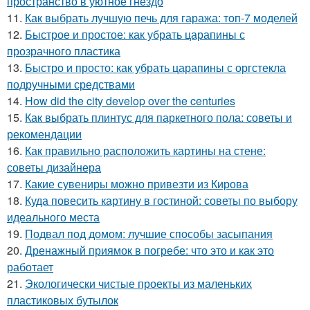
пространство в уютное гнездо
11.
Как выбрать лучшую печь для гаража: топ-7 моделей
12.
Быстрое и простое: как убрать царапины с
прозрачного пластика
13.
Быстро и просто: как убрать царапины с оргстекла
подручными средствами
14.
How did the city develop over the centuries
15.
Как выбрать плинтус для паркетного пола: советы и
рекомендации
16.
Как правильно расположить картины на стене:
советы дизайнера
17.
Какие сувениры можно привезти из Кирова
18.
Куда повесить картину в гостиной: советы по выбору
идеального места
19.
Подвал под домом: лучшие способы засыпания
20.
Дренажный приямок в погребе: что это и как это
работает
21.
Экологически чистые проекты из маленьких
пластиковых бутылок