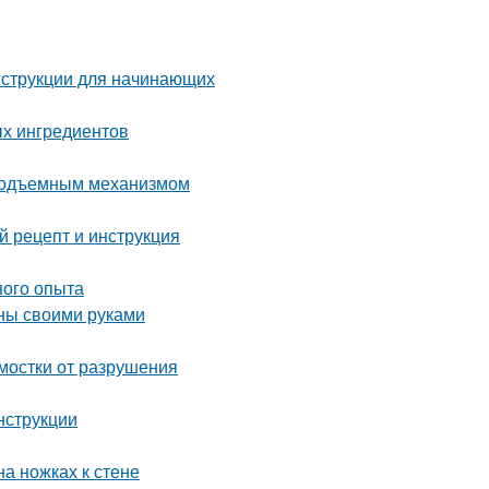
нструкции для начинающих
ых ингредиентов
 подъемным механизмом
 рецепт и инструкция
ного опыта
нны своими руками
тмостки от разрушения
нструкции
на ножках к стене