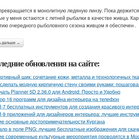
превращается в монолитную ледяную линзу. Пока держится. 
ые у меня остаются с летней рыбалки в качестве живца. Кара
тию очередного рыболовного сезона живцом я обеспечен .
ь дальше →
ледние обновления на сайте:
ртивный шик: сочетание кожи, металла и технологичных тк
 сделать модную кирпичную стену своими руками: пошагова
чать Planner 5D 2.36.0 для Android: Просто и Удобно
ор 16 программ для дизайна интерьера на телефон
-7 бесплатных инструментов для создания красивого инте
-9 приложений для дизайнеров интерьера: лучшие инструм
ие основные достопримечательности Кургана
ало в поле PNG: лучшие бесплатные изображения для скач
ие современные культурные мероприятия проводятся в Мо