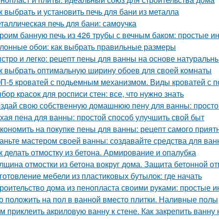
к выбрать и установить печь для бани из металла
таллическая печь для бани: самоучка
роим банную печь из 426 трубы с вечным баком: простые и
лонные обои: как выбрать правильные размеры
стро и легко: рецепт пены для ванны на основе натуральн
к выбрать оптимальную ширину обоев для своей комнаты
П-5 кроватей с подьемным механизмом. Виды кроватей с
бор красок для росписи стен: все, что нужно знать
здай свою собственную домашнюю пену для ванны: простой
хая пена для ванны: простой способ улучшить свой быт
кономить на покупке пены для ванны: рецепт самого прият
аньте мастером своей ванны: создавайте средства для ва
к делать отмостку из бетона. Армирование и опалубка
лщина отмостки из бетона вокруг дома. Защита бетонной о
готовление мебели из пластиковых бутылок: где начать
роительство дома из пенопласта своими руками: простые и
о положить на пол в ванной вместо плитки. Наливные полы
м приклеить акриловую ванну к стене. Как закрепить ванну 