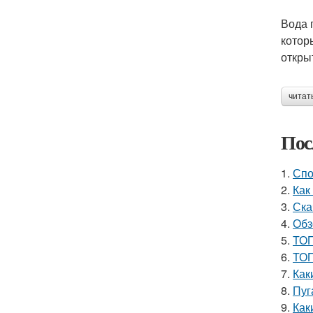
Вода 
котор
откры
читат
Пос
1.
Спо
2.
Как
3.
Ска
4.
Обз
5.
ТОП
6.
ТОП
7.
Как
8.
Пуг
9.
Как