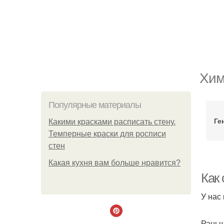
Хим
Популярные материалы
Ге
Какими красками расписать стену.
Темперные краски для росписи
стен
Какая кухня вам больше нравится?
Как 
У нас
Раньш