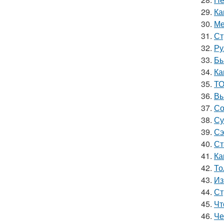
29.
Ка
30.
Ме
31.
Ст
32.
Ру
33.
Бы
34.
Ка
35.
ТО
36.
Вы
37.
Со
38.
Су
39.
Сэ
40.
Ст
41.
Ка
42.
То
43.
Из
44.
Ст
45.
Чт
46.
Че