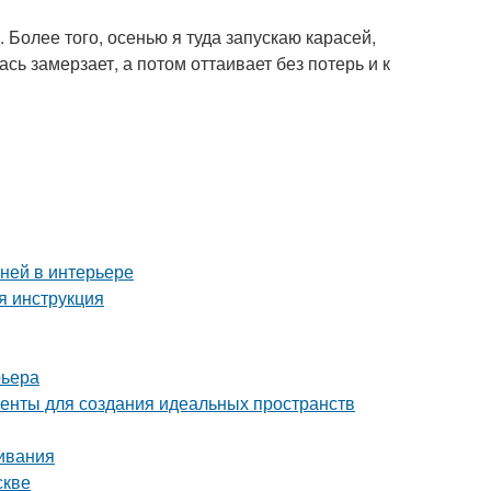
Более того, осенью я туда запускаю карасей,
сь замерзает, а потом оттаивает без потерь и к
аней в интерьере
я инструкция
рьера
енты для создания идеальных пространств
ивания
скве