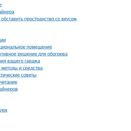
е
айнера
обставить пространство со вкусом
ции
нкциональное помещение
ективное решение для обогрева
ния вашего гаража
е методы и средства
ктические советы
очетание
зайнеров
ылок