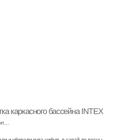
тка каркасного бассейна INTEX
жит…
ли и убирали куда-нибудь в сарай до весны.