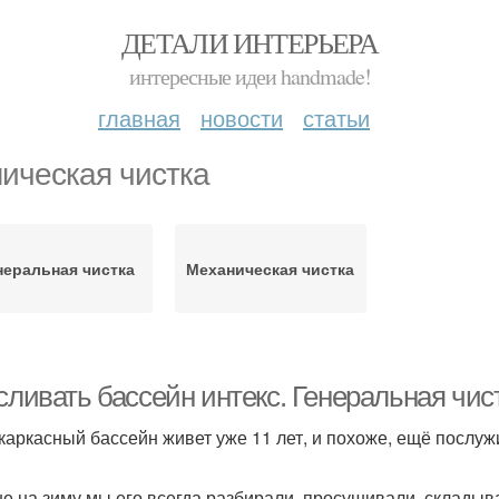
ДЕТАЛИ ИНТЕРЬЕРА
интересные идеи handmade!
главная
новости
статьи
ическая чистка
неральная чистка
Механическая чистка
сливать бассейн интекс. Генеральная чис
 каркасный бассейн живет уже 11 лет, и похоже, ещё послу
е на зиму мы его всегда разбирали, просушивали, складыва