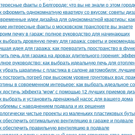
тересные факты о Белгороде: что вы не знали о этом город
к оформить однокомнатную квартиру со вкусом: советы диз
временные идеи дизайна для однокомнатной квартиры: как 
кие интересные факты о московском транспорте вы знаете
роим печку в гараж: полное руководство для начинающих
к выбрать дровяную печку для гаража: советы и рекоменда
чшая идея для гаража: как превратить пространство в фу
пить печь для гаража на дровах длительного горения: эфф
лное руководство: как выбрать идеальную печь для отопле
к убрать царапины с пластика в салоне автомобиля: лучши
к построить погреб при высоком уровне грунтовых вод: пра
ртины в современном интерьере: как выбрать идеальное с
к достичь эффекта 'wow' с помощью 12 лучших приемов ди
к выбрать и установить дренажный насос для вашего дома
облемы с наводнением подвала и их решения
ологически чистые проекты из маленьких пластиковых бут
к обеспечить оптимальную вентиляцию в гараже и подвале
к обеспечить правильную вентиляцию в подвале
нопласт и плиты: идеальный союз для строительства дома