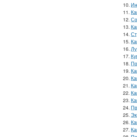
10.
Ин
11.
Ка
12.
Со
13.
Ка
14.
Ст
15.
Ка
16.
Лу
17.
Ку
18.
По
19.
Ка
20.
Ка
21.
Ка
22.
Ка
23.
Ка
24.
Пр
25.
Эк
26.
Ка
27.
Ка
28.
Пе