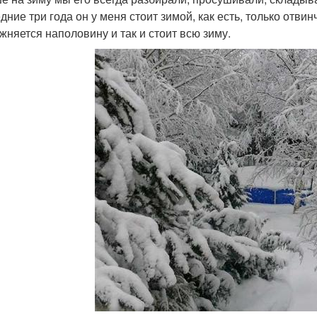
дние три года он у меня стоит зимой, как есть, только отви
жняется наполовину и так и стоит всю зиму.