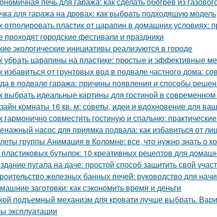
ономичная печь для гаража: как сделать обогрев из газовог
чка для гаража на дровах: как выбрать подходящую модель
к отполировать пластик от царапин в домашних условиях:
е проходят городские фестивали и праздники
кие экологические инициативы реализуются в городе
к убрать царапины на пластике: простые и эффективные м
к избавиться от грунтовых вод в подвале частного дома: с
да в подвале гаража: причины появления и способы реше
к выбрать идеальные картины для гостиной в современном
зайн комнаты 16 кв. м: советы, идеи и вдохновение для ва
к гармонично совместить гостиную и спальню: практические
енажный насос для приямка подвала: как избавиться от ли
леты группы Анимация в Коломне: все, что нужно знать о к
 пластиковых бутылок: 10 креативных рецептов для домаш
здание пугала на даче: простой способ защитить свой учас
роительство железных банных печей: руководство для нач
машние заготовки: как сэкономить время и деньги
кой подъемный механизм для кровати лучше выбрать. Вар
ы эксплуатации