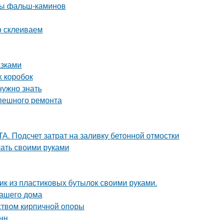
ды фальш-каминов
о склеиваем
азками
х коробок
нужно знать
спешного ремонта
. Подсчет затрат на заливку бетонной отмостки
лать своими руками
фик из пластиковых бутылок своими руками.
вашего дома
йством кирпичной опоры
нн