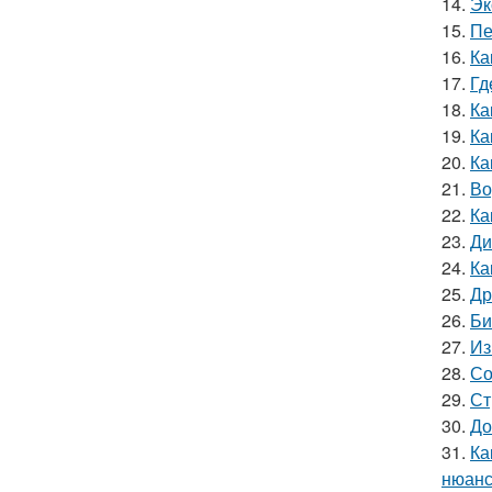
14.
Эк
15.
Пе
16.
Ка
17.
Гд
18.
Ка
19.
Ка
20.
Ка
21.
Во
22.
Ка
23.
Ди
24.
Ка
25.
Др
26.
Би
27.
Из
28.
Со
29.
Ст
30.
До
31.
Ка
нюанс