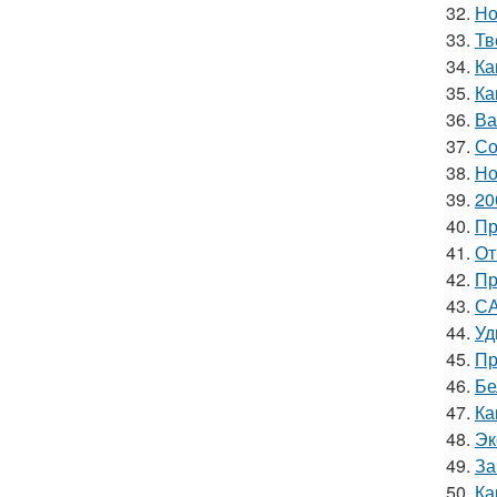
32.
Но
33.
Тв
34.
Ка
35.
Ка
36.
Ва
37.
Со
38.
Но
39.
20
40.
Пр
41.
От
42.
Пр
43.
СА
44.
Уд
45.
Пр
46.
Бе
47.
Ка
48.
Эк
49.
За
50.
Ка