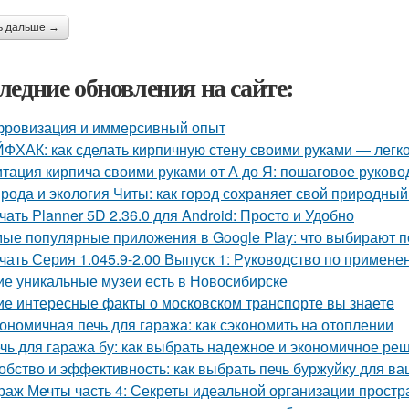
ь дальше →
ледние обновления на сайте:
ровизация и иммерсивный опыт
ФХАК: как сделать кирпичную стену своими руками — легко
тация кирпича своими руками от А до Я: пошаговое руково
рода и экология Читы: как город сохраняет свой природны
чать Planner 5D 2.36.0 для Android: Просто и Удобно
ые популярные приложения в Google Play: что выбирают п
чать Серия 1.045.9-2.00 Выпуск 1: Руководство по примене
ие уникальные музеи есть в Новосибирске
ие интересные факты о московском транспорте вы знаете
ономичная печь для гаража: как сэкономить на отоплении
чь для гаража бу: как выбрать надежное и экономичное ре
обство и эффективность: как выбрать печь буржуйку для в
раж Мечты часть 4: Секреты идеальной организации простр