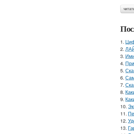
читат
Пос
1.
Циф
2.
ЛАЙ
3.
Ими
4.
При
5.
Ска
6.
Сам
7.
Ска
8.
Как
9.
Как
10.
Эк
11.
Пе
12.
Уд
13.
Га