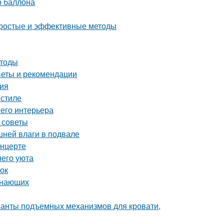
о баллона
 простые и эффективные методы
етоды
оветы и рекомендации
ния
 стиле
шего интерьера
 советы
шней влаги в подвале
онцерте
него уюта
ток
инающих
ианты подъемных механизмов для кровати,