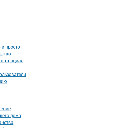
 и просто
дство
й потенциал
ользователи
нию
шение
ашего дома
анства