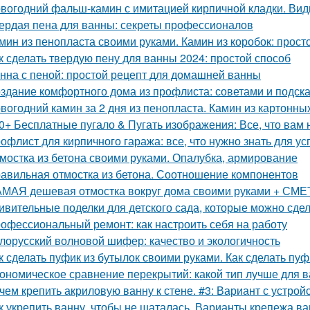
вогодний фальш-камин с имитацией кирпичной кладки. Ви
ердая пена для ванны: секреты профессионалов
мин из пенопласта своими руками. Камин из коробок: прост
к сделать твердую пену для ванны 2024: простой способ
нна с пеной: простой рецепт для домашней ванны
здание комфортного дома из профлиста: советами и подск
вогодний камин за 2 дня из пенопласта. Камин из картонны
0+ Бесплатные пугало & Пугать изображения: Все, что вам 
офлист для кирпичного гаража: все, что нужно знать для у
мостка из бетона своими руками. Опалубка, армирование
авильная отмостка из бетона. Соотношение компонентов
МАЯ дешевая отмостка вокруг дома своими руками + СМЕТА
ивительные поделки для детского сада, которые можно сде
офессиональный ремонт: как настроить себя на работу
лорусский волновой шифер: качество и экологичность
к сделать пуфик из бутылок своими руками. Как сделать пу
ономическое сравнение перекрытий: какой тип лучше для 
чем крепить акриловую ванну к стене. #3: Вариант с устро
к укрепить ванну, чтобы не шаталась. Варианты крепежа ва