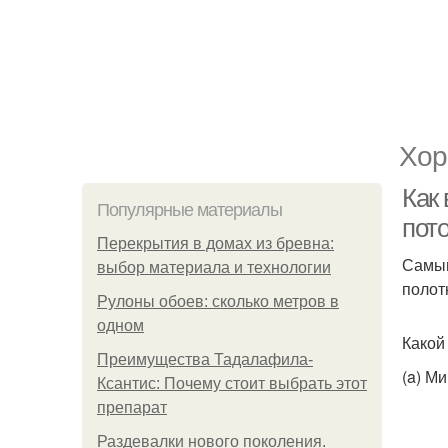
Хор
Как
Популярные материалы
пот
Перекрытия в домах из бревна:
Самым
выбор материала и технологии
полот
Рулоны обоев: сколько метров в
одном
Какой
Преимущества Тадалафила-
(a) М
Ксантис: Почему стоит выбрать этот
препарат
Раздевалки нового поколения.