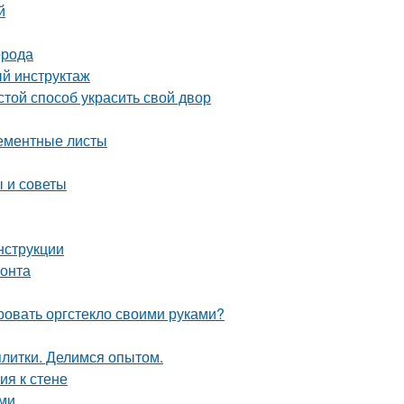
й
орода
й инструктаж
той способ украсить свой двор
цементные листы
 и советы
нструкции
монта
ровать оргстекло своими руками?
плитки. Делимся опытом.
ия к стене
ами