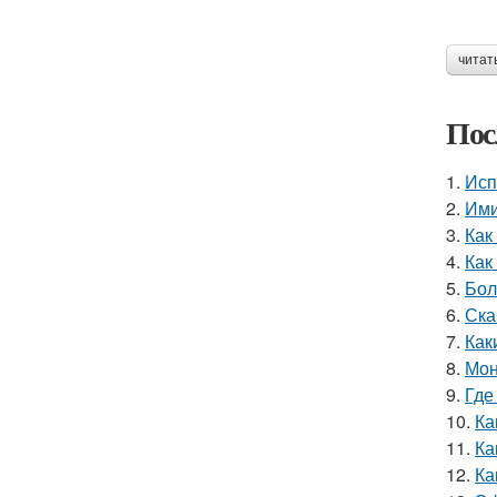
читат
Пос
1.
Исп
2.
Ими
3.
Как
4.
Как
5.
Бол
6.
Ска
7.
Как
8.
Мон
9.
Где
10.
Ка
11.
Ка
12.
Ка