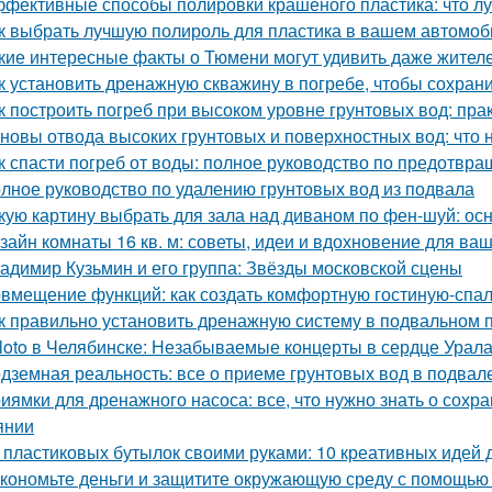
фективные способы полировки крашеного пластика: что л
к выбрать лучшую полироль для пластика в вашем автомоб
кие интересные факты о Тюмени могут удивить даже жител
к установить дренажную скважину в погребе, чтобы сохрани
к построить погреб при высоком уровне грунтовых вод: пра
новы отвода высоких грунтовых и поверхностных вод: что 
к спасти погреб от воды: полное руководство по предотв
лное руководство по удалению грунтовых вод из подвала
кую картину выбрать для зала над диваном по фен-шуй: о
зайн комнаты 16 кв. м: советы, идеи и вдохновение для ва
адимир Кузьмин и его группа: Звёзды московской сцены
вмещение функций: как создать комфортную гостиную-спа
к правильно установить дренажную систему в подвальном
loto в Челябинске: Незабываемые концерты в сердце Урал
дземная реальность: все о приеме грунтовых вод в подвал
иямки для дренажного насоса: все, что нужно знать о сох
янии
 пластиковых бутылок своими руками: 10 креативных идей 
кономьте деньги и защитите окружающую среду с помощью 