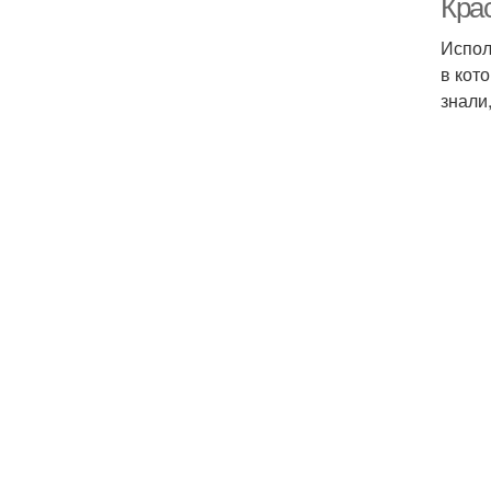
Кра
Испол
в кот
знали