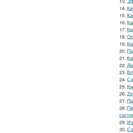
13.
Эф
14.
Ка
15.
Ка
16.
Ка
17.
Ка
18.
Ос
19.
Ка
20.
По
21.
Ка
22.
Ди
23.
Вл
24.
Со
25.
Ка
26.
Zo
27.
По
28.
Пр
состо
29.
Из
30.
Сэ