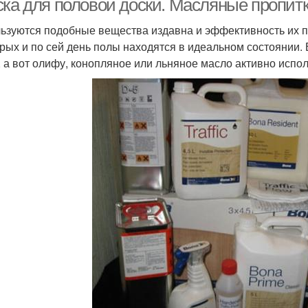
ска для половой доски. Масляные пропит
ьзуются подобные вещества издавна и эффективность их п
орых и по сей день полы находятся в идеальном состоянии. 
, а вот олифу, конопляное или льняное масло активно испо