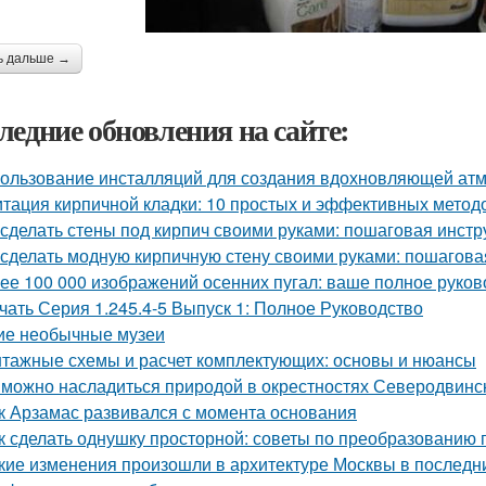
ь дальше →
ледние обновления на сайте:
ользование инсталляций для создания вдохновляющей а
тация кирпичной кладки: 10 простых и эффективных метод
 сделать стены под кирпич своими руками: пошаговая инстр
 сделать модную кирпичную стену своими руками: пошагова
ее 100 000 изображений осенних пугал: ваше полное руков
чать Серия 1.245.4-5 Выпуск 1: Полное Руководство
ие необычные музеи
тажные схемы и расчет комплектующих: основы и нюансы
 можно насладиться природой в окрестностях Северодвинс
к Арзамас развивался с момента основания
к сделать однушку просторной: советы по преобразованию 
кие изменения произошли в архитектуре Москвы в последн