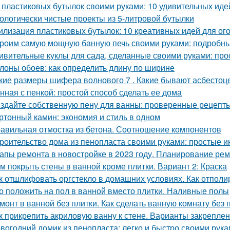
 пластиковых бутылок своими руками: 10 удивительных иде
ологически чистые проекты из 5-литровой бутылки
илизация пластиковых бутылок: 10 креативных идей для ог
роим самую мощную банную печь своими руками: подробны
ивительные куклы для сада, сделанные своими руками: прос
лоны обоев: как определить длину по ширине
кие размеры шифера волнового 7 . Какие бывают асбесто
нная с пенкой: простой способ сделать ее дома
здайте собственную пену для ванны: проверенные рецепты
ртонный камин: экономия и стиль в одном
авильная отмостка из бетона. Соотношение компонентов
роительство дома из пенопласта своими руками: простые и
апы ремонта в новостройке в 2023 году. Планирование ре
м покрыть стены в ванной кроме плитки. Вариант 2: Краска
к отшлифовать оргстекло в домашних условиях. Как отполи
о положить на пол в ванной вместо плитки. Наливные полы
монт в ванной без плитки. Как сделать ванную комнату без 
к прикрепить акриловую ванну к стене. Варианты закреплен
вогодний домик из пенопласта: легко и быстро своими рук