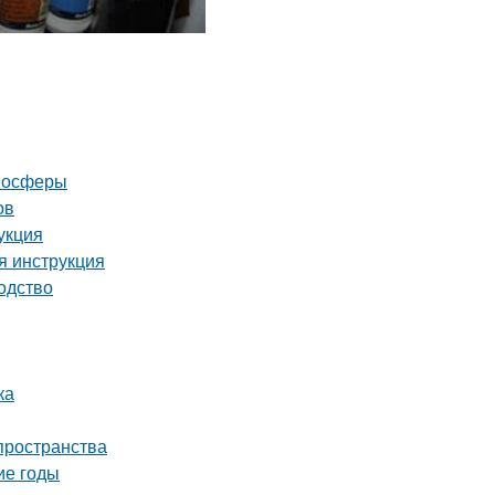
тмосферы
ов
укция
я инструкция
одство
ка
пространства
ие годы