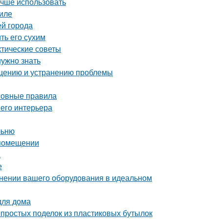
учше использовать
иле
ей города
ть его сухим
ктические советы
нужно знать
ращению и устранению проблемы
сновные правила
шего интерьера
льню
 помещении
а
е
ранении вашего оборудования в идеальном
для дома
простых поделок из пластиковых бутылок