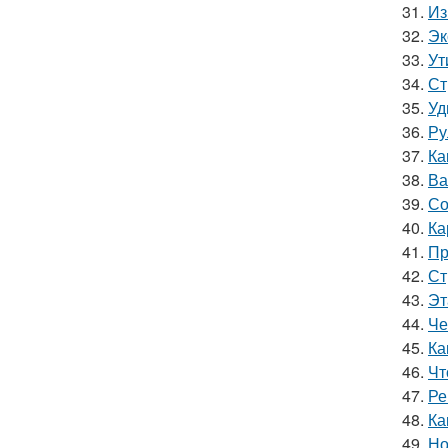
31.
Из
32.
Эк
33.
Ут
34.
Ст
35.
Уд
36.
Ру
37.
Ка
38.
Ва
39.
Со
40.
Ка
41.
Пр
42.
Ст
43.
Эт
44.
Че
45.
Ка
46.
Чт
47.
Ре
48.
Ка
49.
Но