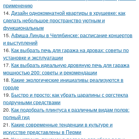
применению
14.
Дизайн однокомнатной квартиры в хрущевке: как
сделать небольшое пространство уютным и
функциональным
15.
Афиша Линды в Челябинске: расписание концертов
и выступлений
16.
Как выбрать печь для гаража на дровах: советы по
установке и эксплуатации
17.
Как выбрать идеальную дровяную печь для гаража
мощностью 200: советы и рекомендации
18.
Какие экологические инициативы реализуются в
городе
19.
Быстро и просто: как убрать царапины с оргстекла
подручными средствами
20.
Как подобрать плинтуса к различным видам полов:
полный гид
21.
Какие современные тенденции в культуре и
искусстве представлены в Перми