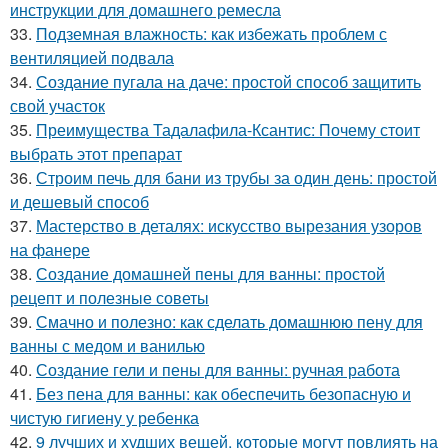
инструкции для домашнего ремесла
33.
Подземная влажность: как избежать проблем с
вентиляцией подвала
34.
Создание пугала на даче: простой способ защитить
свой участок
35.
Преимущества Тадалафила-Ксантис: Почему стоит
выбрать этот препарат
36.
Строим печь для бани из трубы за один день: простой
и дешевый способ
37.
Мастерство в деталях: искусство вырезания узоров
на фанере
38.
Создание домашней пены для ванны: простой
рецепт и полезные советы
39.
Смачно и полезно: как сделать домашнюю пену для
ванны с медом и ванилью
40.
Создание гели и пены для ванны: ручная работа
41.
Без пена для ванны: как обеспечить безопасную и
чистую гигиену у ребенка
42.
9 лучших и худших вещей, которые могут повлиять на