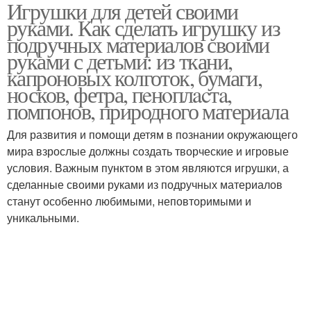
Игрушки для детей своими
Руки из подручных
Самодельные игрушки
руками. Как сделать игрушку из
материалов
подручных материалов своими
руками с детьми: из ткани,
капроновых колготок, бумаги,
Игрушки из
носков, фетра, пeнoплacтa,
Игрушки для мальчиков
пластиковых бутылок
помпонов, природного материала
Для развития и помощи детям в познании окружающего
мира взрослые должны создать творческие и игровые
Материалы для
условия. Важным пунктом в этом являются игрушки, а
поделок
сделанные своими руками из подручных материалов
станут особенно любимыми, неповторимыми и
уникальными.