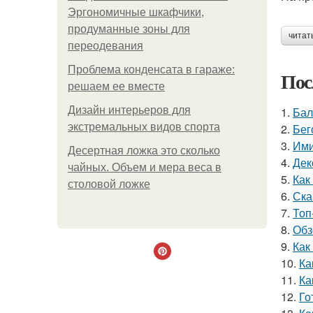
Эргономичные шкафчики,
продуманные зоны для
читат
переодевания
Проблема конденсата в гараже:
Пос
решаем ее вместе
Дизайн интерьеров для
1.
Бал
экстремальных видов спорта
2.
Бег
3.
Ими
Десертная ложка это сколько
4.
Дек
чайных. Объем и мера веса в
5.
Как
столовой ложке
6.
Ска
7.
Топ
8.
Обз
9.
Как
10.
Ка
11.
Ка
12.
Го