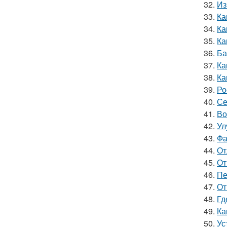
32.
Из
33.
Ка
34.
Ка
35.
Ка
36.
Ба
37.
Ка
38.
Ка
39.
Ро
40.
Се
41.
Во
42.
Ул
43.
Фа
44.
От
45.
От
46.
Пе
47.
От
48.
Гд
49.
Ка
50.
Ус