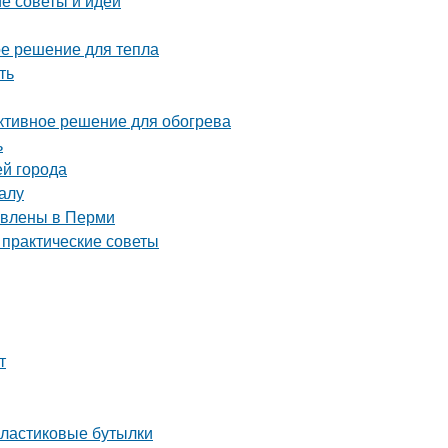
е советы и идеи
ое решение для тепла
ть
ективное решение для обогрева
ь
ей города
алу
тавлены в Перми
 практические советы
т
пластиковые бутылки