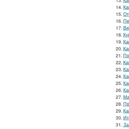
13.
Ка
14.
Ка
15.
От
16.
Пе
17.
Ве
18.
Ку
19.
Ка
20.
Ка
21.
По
22.
Ка
23.
Ка
24.
Ка
25.
Ка
26.
Ка
27.
Ма
28.
Пр
29.
Ка
30.
Иг
31.
За