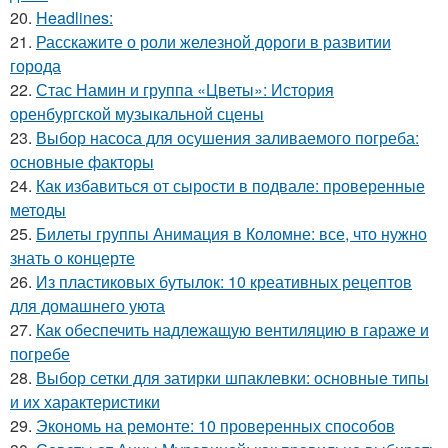
20.
Headlines:
21.
Расскажите о роли железной дороги в развитии
города
22.
Стас Намин и группа «Цветы»: История
оренбургской музыкальной сцены
23.
Выбор насоса для осушения заливаемого погреба:
основные факторы
24.
Как избавиться от сырости в подвале: проверенные
методы
25.
Билеты группы Анимация в Коломне: все, что нужно
знать о концерте
26.
Из пластиковых бутылок: 10 креативных рецептов
для домашнего уюта
27.
Как обеспечить надлежащую вентиляцию в гараже и
погребе
28.
Выбор сетки для затирки шпаклевки: основные типы
и их характеристики
29.
Экономь на ремонте: 10 проверенных способов