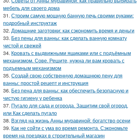
30.
Советы от Анны Муравиной: как правильно выбирать
мебель для своего дома
31.
Строим самую мощную банную печь своими руками:
подробный инструктаж
32.
Домашние заготовки: как сэкономить время и деньги
33.
Без пены для ванны: как сделать ванную комнату
чистой и свежей
34.
Кровать с выдвижными ящиками или с подъёмным
механизмом. Сове. Решите, нужна ли вам кровать с
подъемным механизмом
35.
Создай свою собственную домашнюю пену для
ванны: простой рецепт и инструкция
36.
Без пена для ванны: как обеспечить безопасную и
чистую гигиену у ребенка
37.
Пугало для сада и огорода. Защитим свой огород,
или Как сделать пугало
38.
Взгляд на жизнь Анны муравиной: богатство осени
39.
Как не сойти с ума во время ремонта. Сэкономьте
время на поездках в строительный магазин