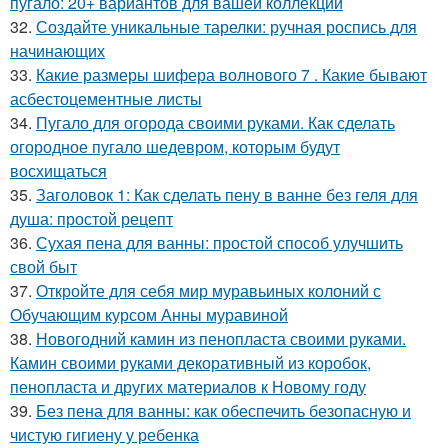
пугало: 20+ вариантов для вашей коллекции
32.
Создайте уникальные тарелки: ручная роспись для
начинающих
33.
Какие размеры шифера волнового 7 . Какие бывают
асбестоцементные листы
34.
Пугало для огорода своими руками. Как сделать
огородное пугало шедевром, которым будут
восхищаться
35.
Заголовок 1: Как сделать пену в ванне без геля для
душа: простой рецепт
36.
Сухая пена для ванны: простой способ улучшить
свой быт
37.
Откройте для себя мир муравьиных колоний с
Обучающим курсом Анны муравиной
38.
Новогодний камин из пенопласта своими руками.
Камин своими руками декоративный из коробок,
пенопласта и других материалов к Новому году
39.
Без пена для ванны: как обеспечить безопасную и
чистую гигиену у ребенка