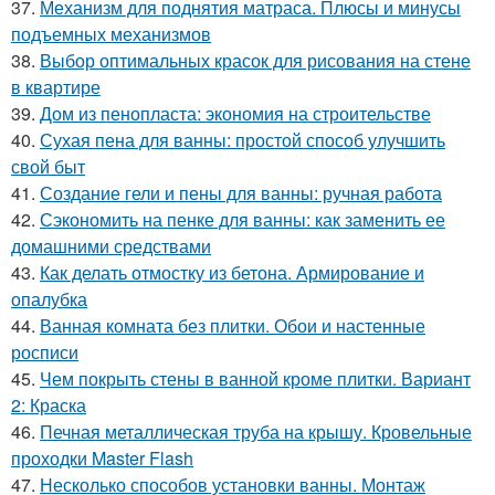
37.
Механизм для поднятия матраса. Плюсы и минусы
подъемных механизмов
38.
Выбор оптимальных красок для рисования на стене
в квартире
39.
Дом из пенопласта: экономия на строительстве
40.
Сухая пена для ванны: простой способ улучшить
свой быт
41.
Создание гели и пены для ванны: ручная работа
42.
Сэкономить на пенке для ванны: как заменить ее
домашними средствами
43.
Как делать отмостку из бетона. Армирование и
опалубка
44.
Ванная комната без плитки. Обои и настенные
росписи
45.
Чем покрыть стены в ванной кроме плитки. Вариант
2: Краска
46.
Печная металлическая труба на крышу. Кровельные
проходки Master Flash
47.
Несколько способов установки ванны. Монтаж