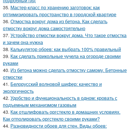
подробный гид
35.
Мастер-класс по хранению заготовок: как
оптимизировать пространство в городской квартире
36.
Отмостка вокруг дома из бетона. Как сделать
отмостку вокруг дома самостоятельно
37.
Устройство отмостки вокруг дома. Что такое отмостка
и зачем она нужна
38.
Калькулятор обоев: как выбрать 100% правильный
39.
Как сделать прикольные чучела на огороде своими
руками
40.
Из бетона можно сделать отмостку самому. Бетонные
отмостки
41.
Белорусский волновой шифер: качество и
экологичность
42.
Удобство и функциональность в одном: кровать с
подъемным механизмом газовым
43.
Как отшлифовать оргстекло в домашних условиях.
Как отполировать оргстекло своими руками?
44.
Разновидности обоев для стен. Виды обоев: