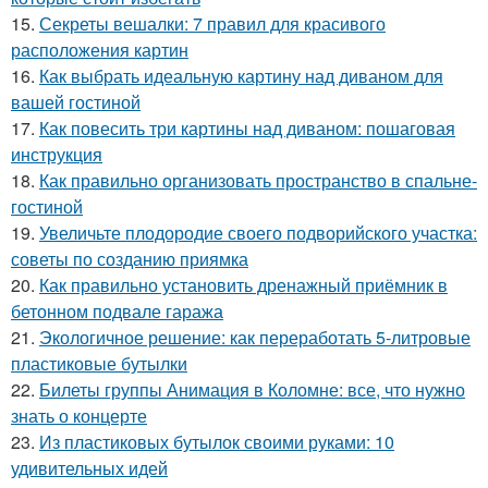
15.
Секреты вешалки: 7 правил для красивого
расположения картин
16.
Как выбрать идеальную картину над диваном для
вашей гостиной
17.
Как повесить три картины над диваном: пошаговая
инструкция
18.
Как правильно организовать пространство в спальне-
гостиной
19.
Увеличьте плодородие своего подворийского участка:
советы по созданию приямка
20.
Как правильно установить дренажный приёмник в
бетонном подвале гаража
21.
Экологичное решение: как переработать 5-литровые
пластиковые бутылки
22.
Билеты группы Анимация в Коломне: все, что нужно
знать о концерте
23.
Из пластиковых бутылок своими руками: 10
удивительных идей