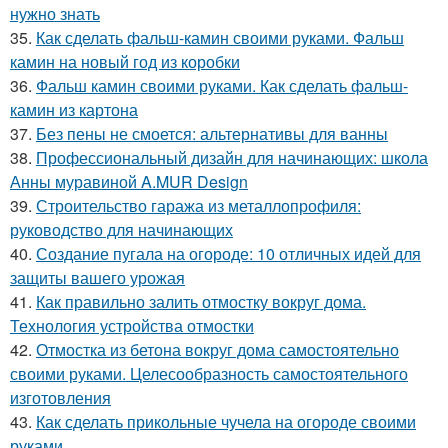
нужно знать
35.
Как сделать фальш-камин своими руками. Фальш
камин на новый год из коробки
36.
Фальш камин своими руками. Как сделать фальш-
камин из картона
37.
Без пены не смоется: альтернативы для ванны
38.
Профессиональный дизайн для начинающих: школа
Анны муравиной A.MUR Design
39.
Строительство гаража из металлопрофиля:
руководство для начинающих
40.
Создание пугала на огороде: 10 отличных идей для
защиты вашего урожая
41.
Как правильно залить отмостку вокруг дома.
Технология устройства отмостки
42.
Отмостка из бетона вокруг дома самостоятельно
своими руками. Целесообразность самостоятельного
изготовления
43.
Как сделать прикольные чучела на огороде своими
руками