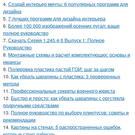
4.
Создай интерьер мечты: 6 популярных программ для
дизайна
5.
7 лучших программ для дизайна интерьера
6.
Более 100 000 изображений осенних пугал: ваше
полное руководство
7.
Скачать Серия 1.245.4-5 Выпуск 1: Полное
Руководство
8.
Монтажные схемы и расчет комплектующих: основы и
нюансы
9.
Полировка пластика пастой ГОИ: шаг за шагом
10.
Как убрать царапины с пластика: 3 проверенных
метода
11.
Профессиональные секреты военного юриста
12.
Быстро и просто: как убрать царапины с оргстекла
подручными средствами
13.
Полное руководство по выбору плинтусов: советы и
рекомендации
14.
Картины на стенах: 5 распространенных ошибок,
которые стоит избегать