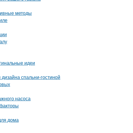
ктивные методы
иле
ции
алу
игинальные идеи
 дизайна спальни-гостиной
товых
ажного насоса
 факторы
для дома