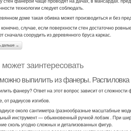
у стен фанерой чаще проводят на дачах, в мансардах. пред
нности технологии следует соблюдать.
евянном доме такая обивка может производиться и без пред
, конечно, случае, если поверхности стен достаточно ровные
ет сначала соорудить из деревянного бруса каркас.
ь дальше →
 может заинтересовать
 можно выпилить из фанеры. Распиловка
илить фанеру? Ответ на этот вопрос зависит от сложности 
е, от радиусов изгибов.
адиусе около сантиметра (разнообразные масштабные модел
ьный инструмент — обыкновенный ручной лобзик . При ши
ние сколь угодно сложных и детализованных фигур.