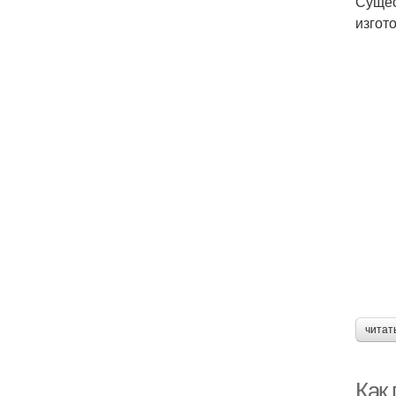
Сущес
изгот
читат
Как