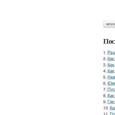
читат
Пос
1.
Раз
2.
Как
3.
Как
4.
Как
5.
Hea
6.
Юмо
7.
Пуг
8.
Как
9.
Где
10.
Ка
11.
По