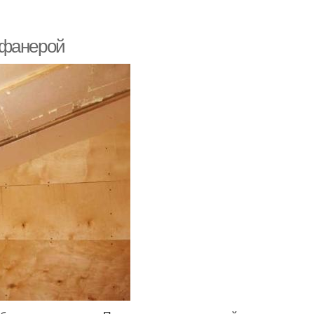
 фанерой