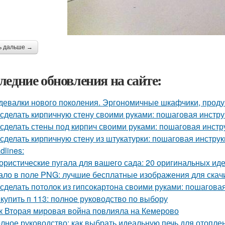
ь дальше →
ледние обновления на сайте:
девалки нового поколения. Эргономичные шкафчики, прод
 сделать кирпичную стену своими руками: пошаговая инстр
 сделать стены под кирпич своими руками: пошаговая инстр
 сделать кирпичную стену из штукатурки: пошаговая инстр
dlines:
ристические пугала для вашего сада: 20 оригинальных ид
ало в поле PNG: лучшие бесплатные изображения для скач
 сделать потолок из гипсокартона своими руками: пошагова
 купить п 113: полное руководство по выбору
к Вторая мировая война повлияла на Кемерово
лное руководство: как выбрать идеальную печь для отопле