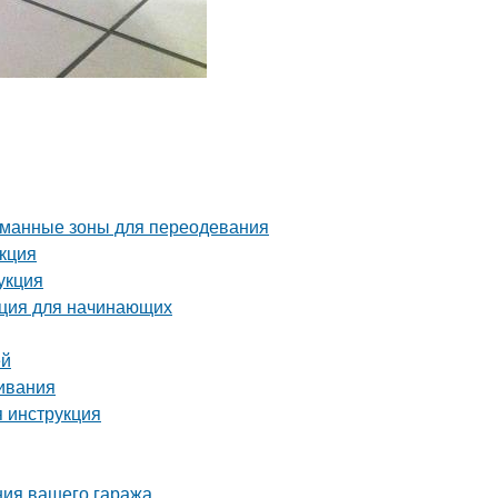
уманные зоны для переодевания
укция
укция
укция для начинающих
ей
ивания
я инструкция
ния вашего гаража