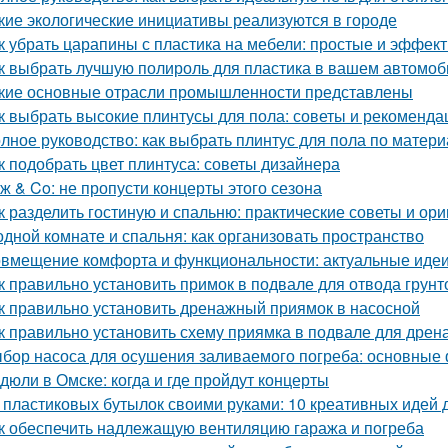
кие экологические инициативы реализуются в городе
к убрать царапины с пластика на мебели: простые и эффе
к выбрать лучшую полироль для пластика в вашем автомоб
кие основные отрасли промышленности представлены
к выбрать высокие плинтусы для пола: советы и рекоменда
лное руководство: как выбрать плинтус для пола по матери
к подобрать цвет плинтуса: советы дизайнера
ж & Co: не пропусти концерты этого сезона
к разделить гостиную и спальню: практические советы и ор
одной комнате и спальня: как организовать пространство
вмещение комфорта и функциональности: актуальные идеи
к правильно установить примок в подвале для отвода грун
к правильно установить дренажный приямок в насосной
к правильно установить схему приямка в подвале для дрен
бор насоса для осушения заливаемого погреба: основные
дюли в Омске: когда и где пройдут концерты
 пластиковых бутылок своими руками: 10 креативных идей 
к обеспечить надлежащую вентиляцию гаража и погреба