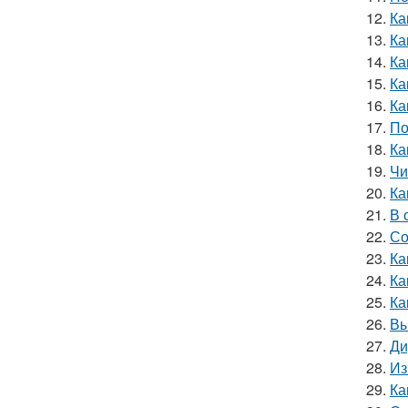
12.
Ка
13.
Ка
14.
Ка
15.
Ка
16.
Ка
17.
По
18.
Ка
19.
Чи
20.
Ка
21.
В 
22.
Со
23.
Ка
24.
Ка
25.
Ка
26.
Вы
27.
Ди
28.
Из
29.
Ка