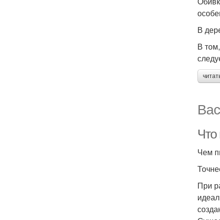
Обивк
особе
В дер
В том
следу
читат
Вас
Что
Чем п
Точне
При р
идеал
созда