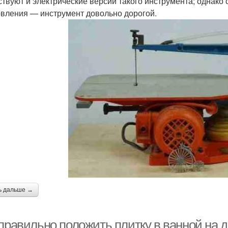
твуют и электрические версии такого инструмента; однако
овления — инструмент довольно дорогой.
ь дальше →
 правильно положить плитку в ванной на 