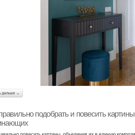
ь дальше →
 правильно подобрать и повесить картины
инающих
равильно повесить картины, объединив их в единую композ