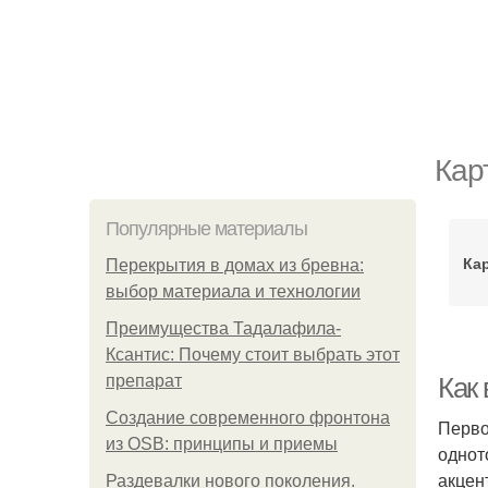
Кар
Популярные материалы
Ка
Перекрытия в домах из бревна:
выбор материала и технологии
Преимущества Тадалафила-
Ксантис: Почему стоит выбрать этот
препарат
Как
Создание современного фронтона
Перво
из OSB: принципы и приемы
однот
акцен
Раздевалки нового поколения.