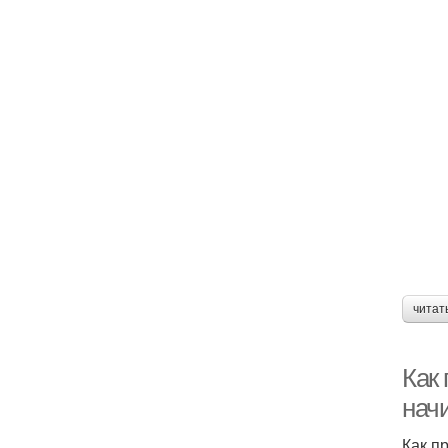
читат
Как
нач
Как п