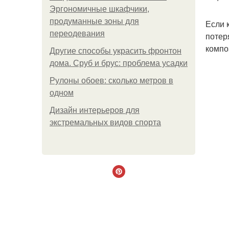
Эргономичные шкафчики,
продуманные зоны для
Если 
переодевания
потер
компо
Другие способы украсить фронтон
дома. Сруб и брус: проблема усадки
Рулоны обоев: сколько метров в
одном
Дизайн интерьеров для
экстремальных видов спорта