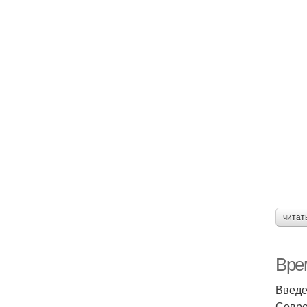
читат
Врем
Введ
Совре