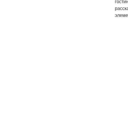
гости
расск
элеме