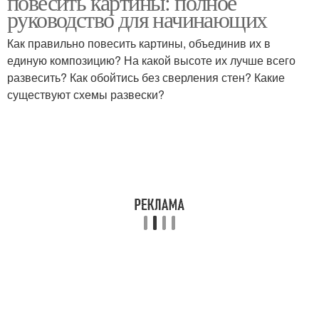
повесить картины: полное
руководство для начинающих
Как правильно повесить картины, объединив их в
Картины над
единую композицию? На какой высоте их лучше всего
Картина над диваном
изголовьем
развесить? Как обойтись без сверления стен? Какие
существуют схемы развески?
Картины в простенке
Картины на настроение
Цвета в картинах
Место для картин
Картины на стене
Картины с интерьером